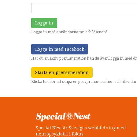
Logga in
Logga in med användarnamn och lösenord.
Logga in med Facebook
Har du en aktiv prenumeration kan du även logga in med dit
Starta en prenumeration
Klicka här för att skapa en provprenumeration och tillsvid
Special Nest är Sveriges webbtidning med
neuropsykiatri i fokus.