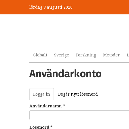
Hoppa
lördag 8 augusti 2026
till
huvudinnehåll
Globalt
Sverige
Forskning
Metoder
L
Användarkonto
Primära
Logga in
(aktiv
Begär nytt lösenord
flikar
flik)
Användarnamn
*
Lösenord
*