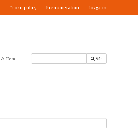
s
Cookiepolicy
Prenumeration
Logga in
v & Hem
Sök