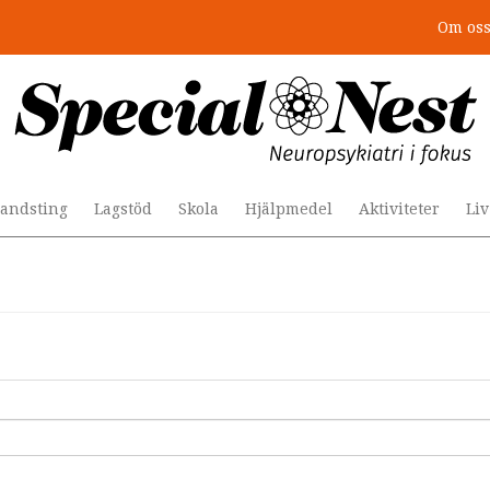
Om os
andsting
Lagstöd
Skola
Hjälpmedel
Aktiviteter
Li