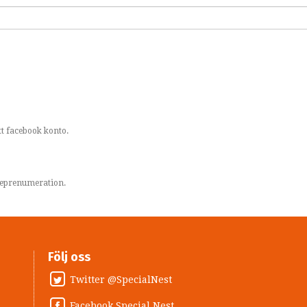
t facebook konto.
areprenumeration.
Följ oss
Twitter @SpecialNest
Facebook Special Nest