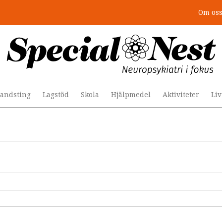
Om os
andsting
Lagstöd
Skola
Hjälpmedel
Aktiviteter
Li