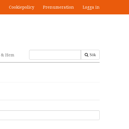
s
Cookiepolicy
Prenumeration
Logga in
v & Hem
Sök