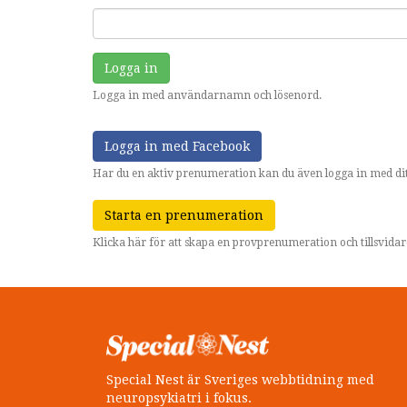
Logga in
Logga in med användarnamn och lösenord.
Logga in med Facebook
Har du en aktiv prenumeration kan du även logga in med dit
Starta en prenumeration
Klicka här för att skapa en provprenumeration och tillsvid
Special Nest är Sveriges webbtidning med
neuropsykiatri i fokus.