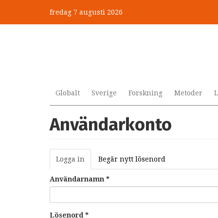
Hoppa
fredag 7 augusti 2026
till
huvudinnehåll
Globalt
Sverige
Forskning
Metoder
L
Användarkonto
Primära
Logga in
(aktiv
Begär nytt lösenord
flikar
flik)
Användarnamn
*
Lösenord
*