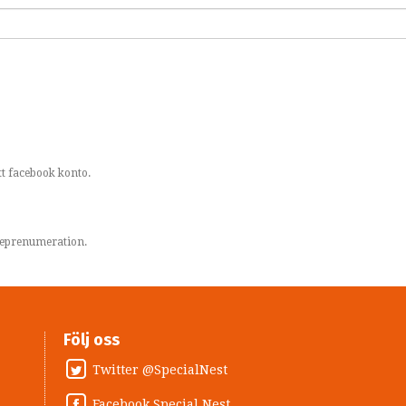
t facebook konto.
areprenumeration.
Följ oss
Twitter @SpecialNest
Facebook Special Nest