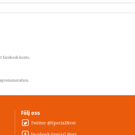
t facebook konto.
areprenumeration.
Följ oss
Twitter @SpecialNest
Facebook Special Nest