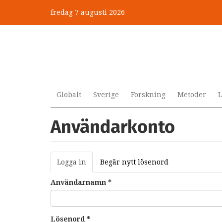
Hoppa
fredag 7 augusti 2026
till
huvudinnehåll
Globalt
Sverige
Forskning
Metoder
L
Användarkonto
Primära
Logga in
(aktiv
Begär nytt lösenord
flikar
flik)
Användarnamn
*
Lösenord
*