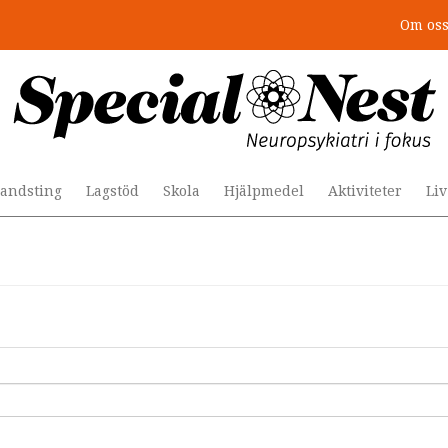
Om os
andsting
Lagstöd
Skola
Hjälpmedel
Aktiviteter
Li