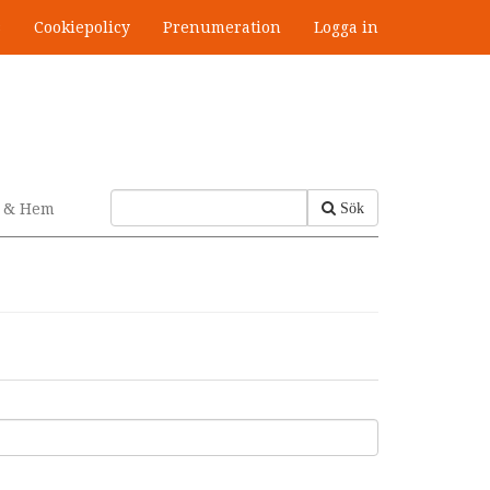
s
Cookiepolicy
Prenumeration
Logga in
v & Hem
Sök