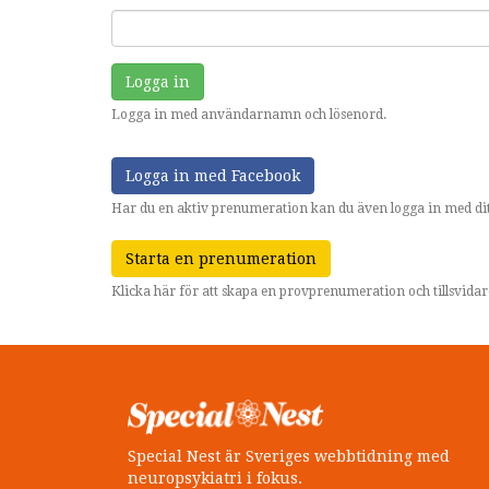
Logga in
Logga in med användarnamn och lösenord.
Logga in med Facebook
Har du en aktiv prenumeration kan du även logga in med dit
Starta en prenumeration
Klicka här för att skapa en provprenumeration och tillsvid
Special Nest är Sveriges webbtidning med
neuropsykiatri i fokus.