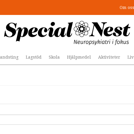
Om os
andsting
Lagstöd
Skola
Hjälpmedel
Aktiviteter
Li