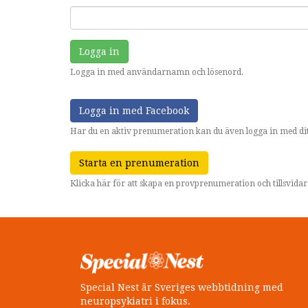
Logga in
Logga in med användarnamn och lösenord.
Logga in med Facebook
Har du en aktiv prenumeration kan du även logga in med dit
Starta en prenumeration
Klicka här för att skapa en provprenumeration och tillsvid
Special Nest är Sveriges webbtidning med
neuropsykiatri i fokus.