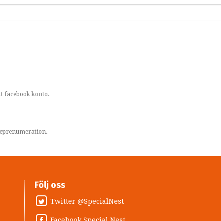
t facebook konto.
areprenumeration.
Följ oss
Twitter @SpecialNest
Facebook Special Nest