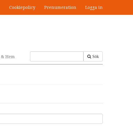
s
Cookiepolicy
Prenumeration
Logga in
v & Hem
Sök