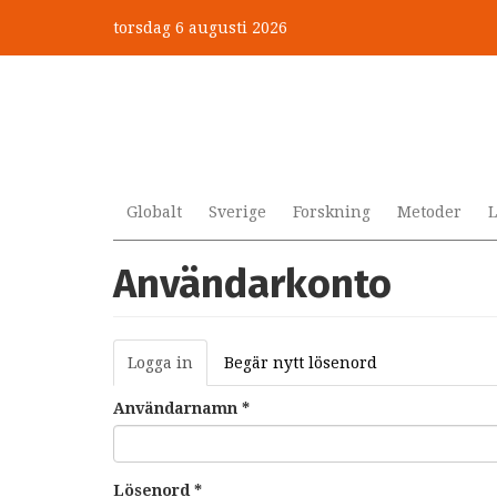
Hoppa
torsdag 6 augusti 2026
till
huvudinnehåll
Globalt
Sverige
Forskning
Metoder
L
Användarkonto
Primära
Logga in
(aktiv
Begär nytt lösenord
flikar
flik)
Användarnamn
*
Lösenord
*