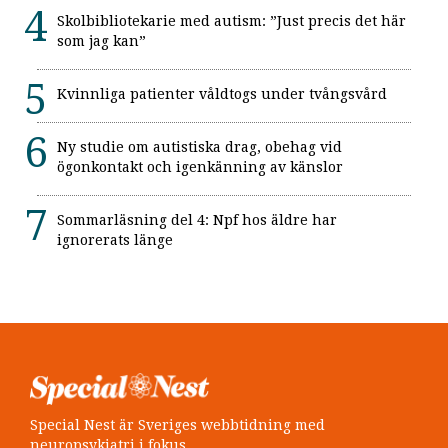
Skolbibliotekarie med autism: ”Just precis det här
som jag kan”
Kvinnliga patienter våldtogs under tvångsvård
Ny studie om autistiska drag, obehag vid
ögonkontakt och igenkänning av känslor
Sommarläsning del 4: Npf hos äldre har
ignorerats länge
Special Nest är Sveriges webbtidning med
neuropsykiatri i fokus.