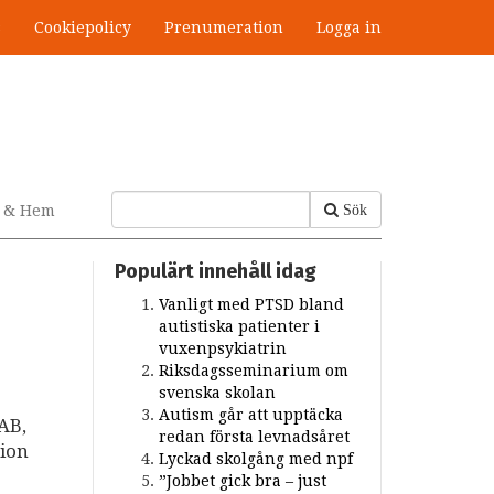
s
Cookiepolicy
Prenumeration
Logga in
v & Hem
Sök
Populärt innehåll idag
Vanligt med PTSD bland
autistiska patienter i
vuxenpsykiatrin
Riksdagsseminarium om
svenska skolan
Autism går att upptäcka
AB,
redan första levnadsåret
tion
Lyckad skolgång med npf
”Jobbet gick bra – just