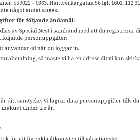
mer: 559022 – 0363, Hantverkargatan 56 lgh 1601, 112 3
nte något annat anges.
ifter för följande ändamål:
las av Special Nest i samband med att du registrerar d
 följande personuppgifter:
t användar-id när du loggar in.
kturabetalning, så måste vi ha en adress dit vi kan skick
r ditt samtycke. Vi lagrar dina personuppgifter tills du
 inaktivt under tre år.
)
ok för att förenkla åtkomsten till våra tjänster.