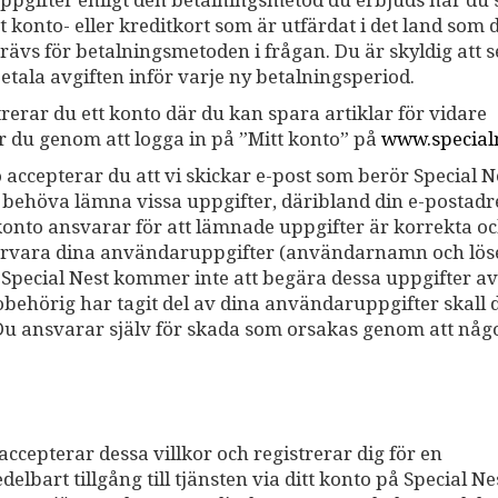
uppgifter enligt den betalningsmetod du erbjuds när du
t konto- eller kreditkort som är utfärdat i det land som 
vs för betalningsmetoden i frågan. Du är skyldig att se 
 betala avgiften inför varje ny betalningsperiod.
erar du ett konto där du kan spara artiklar för vidare
 du genom att logga in på ”Mitt konto” på
www.specialn
 accepterar du att vi skickar e-post som berör Special N
t behöva lämna vissa uppgifter, däribland din e-postadr
konto ansvarar för att lämnade uppgifter är korrekta o
örvara dina användaruppgifter (användarnamn och lös
Special Nest kommer inte att begära dessa uppgifter av
obehörig har tagit del av dina användaruppgifter skall 
 Du ansvarar själv för skada som orsakas genom att någ
 accepterar dessa villkor och registrerar dig för en
lbart tillgång till tjänsten via ditt konto på Special Ne