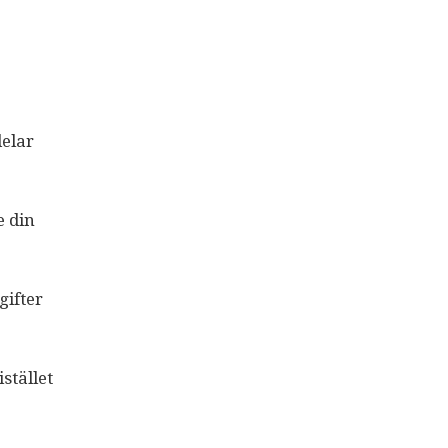
delar
e din
gifter
stället