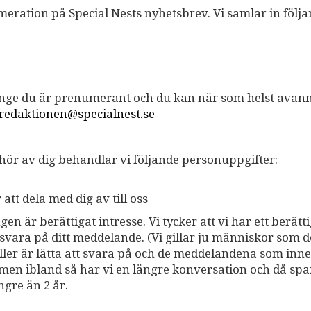
eration på Special Nests nyhetsbrev. Vi samlar in följ
länge du är prenumerant och du kan när som helst avan
redaktionen@specialnest.se
u hör av dig behandlar vi följande personuppgifter:
tt dela med dig av till oss
n är berättigat intresse. Vi tycker att vi har ett berätt
 svara på ditt meddelande. (Vi gillar ju människor som d
äller är lätta att svara på och de meddelandena som inne
en ibland så har vi en längre konversation och då spa
gre än 2 år.