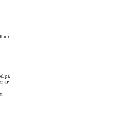
llhör
el på
er är
g,