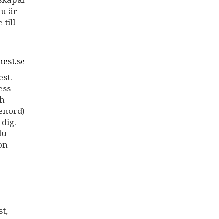
 skapar
du är
till
est.se
est.
ess
ch
enord)
 dig.
du
on
st,