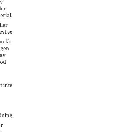
av
ler
erial.
ller
st.se
on får
ngen
 av
iod
 inte
rdning.
er
r