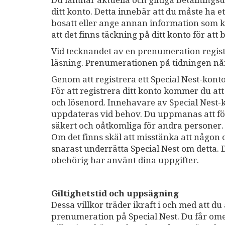
Du lämnar aktuella och giltiga betalnings
ditt konto. Detta innebär att du måste ha et
bosatt eller ange annan information som krä
att det finns täckning på ditt konto för att
Vid tecknandet av en prenumeration registr
läsning. Prenumerationen på tidningen når
Genom att registrera ett Special Nest-konto
För att registrera ditt konto kommer du at
och lösenord. Innehavare av Special Nest-
uppdateras vid behov. Du uppmanas att f
säkert och oåtkomliga för andra personer. 
Om det finns skäl att misstänka att någon 
snarast underrätta Special Nest om detta.
obehörig har använt dina uppgifter.
Giltighetstid och uppsägning
Dessa villkor träder ikraft i och med att du
prenumeration på Special Nest. Du får omede