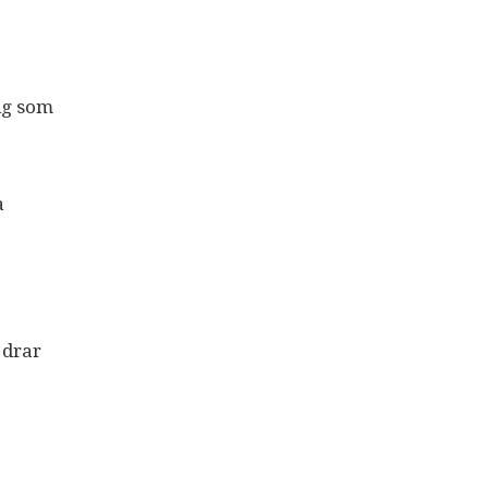
1
ig som
a
 drar