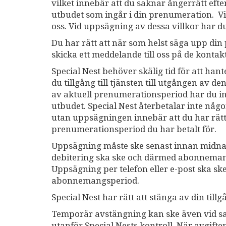
vilket innebär att du saknar ångerrätt efte
utbudet som ingår i din prenumeration. Villk
oss. Vid uppsägning av dessa villkor har du
Du har rätt att när som helst säga upp din
skicka ett meddelande till oss på de konta
Special Nest behöver skälig tid för att h
du tillgång till tjänsten till utgången av
av aktuell prenumerationsperiod har du inte
utbudet. Special Nest återbetalar inte nå
utan uppsägningen innebär att du har rätt
prenumerationsperiod du har betalt för.
Uppsägning måste ske senast innan midnat
debitering ska ske och därmed abonnemang
Uppsägning per telefon eller e-post ska sk
abonnemangsperiod.
Special Nest har rätt att stänga av din tillg
Temporär avstängning kan ske även vid sa
utanför Special Nests kontroll. När avgift