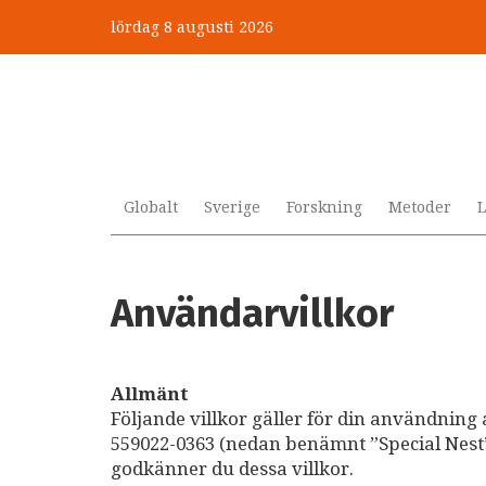
Hoppa
lördag 8 augusti 2026
till
huvudinnehåll
Globalt
Sverige
Forskning
Metoder
L
Användarvillkor
Allmänt
Följande villkor gäller för din användning 
559022-0363 (nedan benämnt ”Special Nest” 
godkänner du dessa villkor.