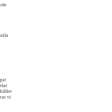
ande
mäla
igat
elar
håller
rar vi