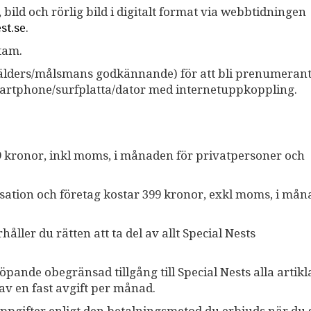
, bild och rörlig bild i digitalt format via webbtidningen
st.se
.
stam.
örälders/målsmans godkännande) för att bli prenumerant
smartphone/surfplatta/dator med internetuppkoppling.
9 kronor, inkl moms, i månaden för privatpersoner och
isation och företag kostar 399 kronor, exkl moms, i mån
ler du rätten att ta del av allt Special Nests
pande obegränsad tillgång till Special Nests alla artikl
av en fast avgift per månad.