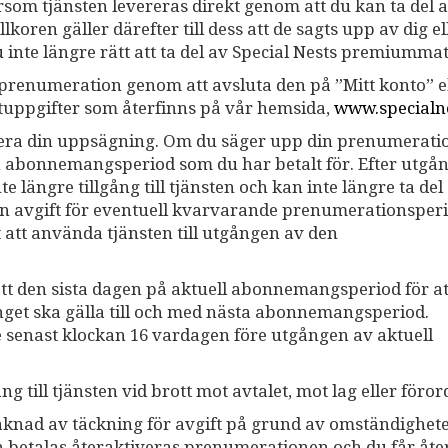
rsom tjänsten levereras direkt genom att du kan ta del 
oren gäller därefter till dess att de sagts upp av dig el
 inte längre rätt att ta del av Special Nests premiummat
 prenumeration genom att avsluta den på ”Mitt konto” e
ktuppgifter som återfinns på vår hemsida,
www.specialne
antera din uppsägning. Om du säger upp din prenumerati
 den abonnemangsperiod som du har betalt för. Efter utgå
 längre tillgång till tjänsten och kan inte längre ta del
gon avgift för eventuell kvarvarande prenumerationsper
 att använda tjänsten till utgången av den
t den sista dagen på aktuell abonnemangsperiod för att
et ska gälla till och med nästa abonnemangsperiod.
e senast klockan 16 vardagen före utgången av aktuell
ång till tjänsten vid brott mot avtalet, mot lag eller föro
knad av täckning för avgift på grund av omständighet
en betalas återaktiveras prenumerationen och du får åte