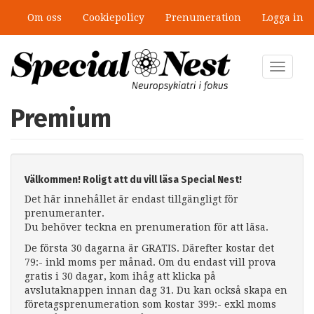
Hoppa
Om oss
Cookiepolicy
Prenumeration
Logga in
till
huvudinnehåll
Toggle
navigat
Premium
Välkommen! Roligt att du vill läsa Special Nest!
Det här innehållet är endast tillgängligt för
prenumeranter.
Du behöver teckna en prenumeration för att läsa.
De första 30 dagarna är GRATIS. Därefter kostar det
79:- inkl moms per månad. Om du endast vill prova
gratis i 30 dagar, kom ihåg att klicka på
avslutaknappen innan dag 31. Du kan också skapa en
företagsprenumeration som kostar 399:- exkl moms