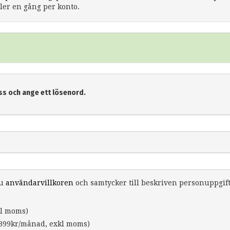
er en gång per konto.
ss och ange ett lösenord.
du
användarvillkoren
och samtycker till beskriven personuppgif
l moms)
399kr/månad, exkl moms)