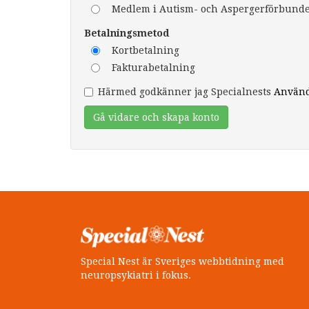
Medlem i Autism- och Aspergerförbundet
Betalningsmetod
Kortbetalning
Fakturabetalning
Härmed godkänner jag Specialnests
Använd
Gå vidare och skapa konto
Special Nest är Sveriges webbtidning med
neuropsykiatri i fokus.