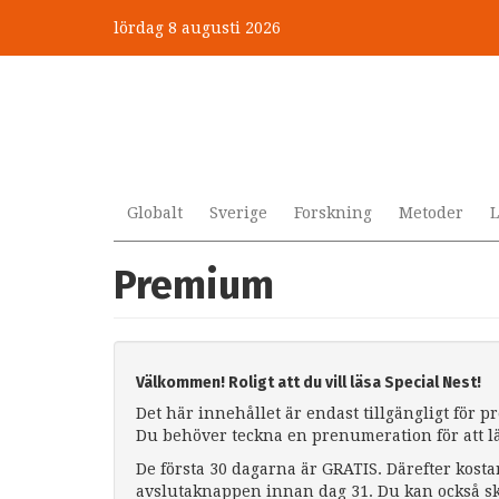
Hoppa
lördag 8 augusti 2026
till
huvudinnehåll
Globalt
Sverige
Forskning
Metoder
L
Premium
Välkommen! Roligt att du vill läsa Special Nest!
Det här innehållet är endast tillgängligt för 
Du behöver teckna en prenumeration för att l
De första 30 dagarna är GRATIS. Därefter kosta
avslutaknappen innan dag 31. Du kan också sk