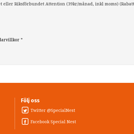
 eller Riksförbundet Attention (39kr/månad, inkl moms) (Rabat
arvillkor
*
Följ oss
Twitter @SpecialNest
Facebook Special Nest