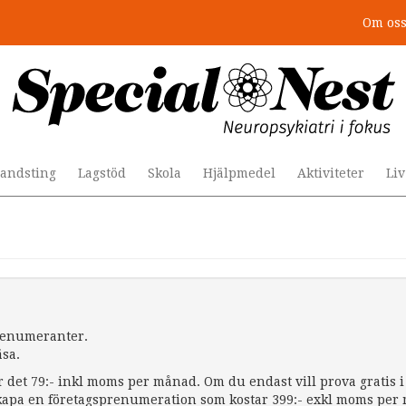
Om os
andsting
Lagstöd
Skola
Hjälpmedel
Aktiviteter
Li
prenumeranter.
äsa.
r det 79:- inkl moms per månad. Om du endast vill prova gratis i 
apa en företagsprenumeration som kostar 399:- exkl moms per må