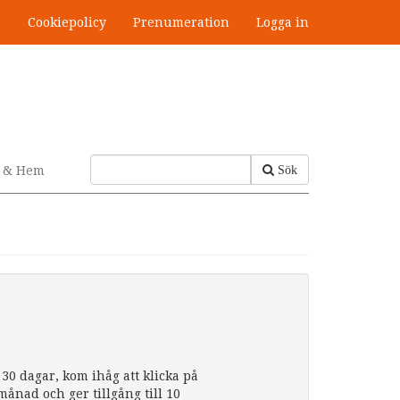
s
Cookiepolicy
Prenumeration
Logga in
v & Hem
Sök
30 dagar, kom ihåg att klicka på
nad och ger tillgång till 10