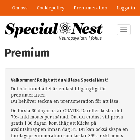
Hoppa
Om oss
Cookiepolicy
Prenumeration
Logga in
till
huvudinnehåll
Toggle
navigat
Premium
Välkommen! Roligt att du vill läsa Special Nest!
Det här innehållet är endast tillgängligt för
prenumeranter.
Du behöver teckna en prenumeration för att läsa.
De första 30 dagarna är GRATIS. Därefter kostar det
79:- inkl moms per månad. Om du endast vill prova
gratis i 30 dagar, kom ihåg att klicka på
avslutaknappen innan dag 31. Du kan också skapa en
företagsprenumeration som kostar 399:- exkl moms