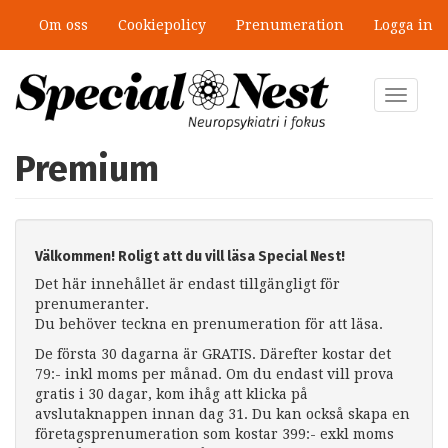
Hoppa
Om oss
Cookiepolicy
Prenumeration
Logga in
till
huvudinnehåll
Toggle
navigat
Premium
Välkommen! Roligt att du vill läsa Special Nest!
Det här innehållet är endast tillgängligt för
prenumeranter.
Du behöver teckna en prenumeration för att läsa.
De första 30 dagarna är GRATIS. Därefter kostar det
79:- inkl moms per månad. Om du endast vill prova
gratis i 30 dagar, kom ihåg att klicka på
avslutaknappen innan dag 31. Du kan också skapa en
företagsprenumeration som kostar 399:- exkl moms