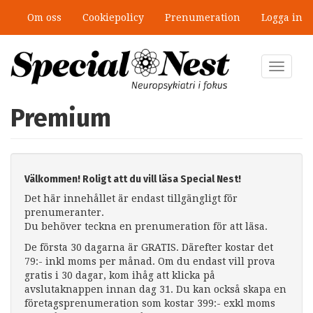
Hoppa
Om oss
Cookiepolicy
Prenumeration
Logga in
till
huvudinnehåll
Toggle
navigat
Premium
Välkommen! Roligt att du vill läsa Special Nest!
Det här innehållet är endast tillgängligt för
prenumeranter.
Du behöver teckna en prenumeration för att läsa.
De första 30 dagarna är GRATIS. Därefter kostar det
79:- inkl moms per månad. Om du endast vill prova
gratis i 30 dagar, kom ihåg att klicka på
avslutaknappen innan dag 31. Du kan också skapa en
företagsprenumeration som kostar 399:- exkl moms