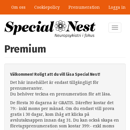
Hoppa
Om oss
Cookiepolicy
Prenumeration
Logga in
till
huvudinnehåll
Toggle
navigat
Premium
Välkommen! Roligt att du vill läsa Special Nest!
Det här innehållet är endast tillgängligt för
prenumeranter.
Du behöver teckna en prenumeration för att läsa.
De första 30 dagarna är GRATIS. Därefter kostar det
79:- inkl moms per månad. Om du endast vill prova
gratis i 30 dagar, kom ihåg att klicka på
avslutaknappen innan dag 31. Du kan också skapa en
företagsprenumeration som kostar 399:- exkl moms