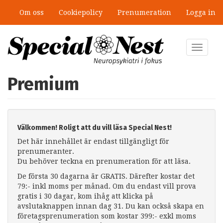
Hoppa
Om oss
Cookiepolicy
Prenumeration
Logga in
till
huvudinnehåll
Toggle
navigat
Premium
Välkommen! Roligt att du vill läsa Special Nest!
Det här innehållet är endast tillgängligt för
prenumeranter.
Du behöver teckna en prenumeration för att läsa.
De första 30 dagarna är GRATIS. Därefter kostar det
79:- inkl moms per månad. Om du endast vill prova
gratis i 30 dagar, kom ihåg att klicka på
avslutaknappen innan dag 31. Du kan också skapa en
företagsprenumeration som kostar 399:- exkl moms