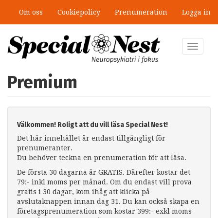
Hoppa
Om oss
Cookiepolicy
Prenumeration
Logga in
till
huvudinnehåll
Toggle
navigat
Premium
Välkommen! Roligt att du vill läsa Special Nest!
Det här innehållet är endast tillgängligt för
prenumeranter.
Du behöver teckna en prenumeration för att läsa.
De första 30 dagarna är GRATIS. Därefter kostar det
79:- inkl moms per månad. Om du endast vill prova
gratis i 30 dagar, kom ihåg att klicka på
avslutaknappen innan dag 31. Du kan också skapa en
företagsprenumeration som kostar 399:- exkl moms