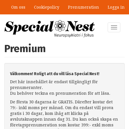
Hoppa
Om oss
Cookiepolicy
Prenumeration
Logga in
till
huvudinnehåll
Toggle
navigat
Premium
Välkommen! Roligt att du vill läsa Special Nest!
Det här innehållet är endast tillgängligt för
prenumeranter.
Du behöver teckna en prenumeration för att läsa.
De första 30 dagarna är GRATIS. Därefter kostar det
79:- inkl moms per månad. Om du endast vill prova
gratis i 30 dagar, kom ihåg att klicka på
avslutaknappen innan dag 31. Du kan också skapa en
företagsprenumeration som kostar 399:- exkl moms