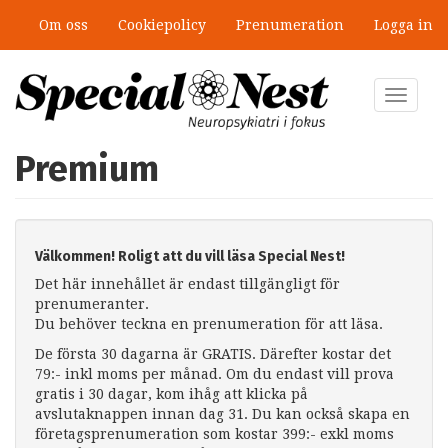
Hoppa
Om oss
Cookiepolicy
Prenumeration
Logga in
till
huvudinnehåll
Toggle
navigat
Premium
Välkommen! Roligt att du vill läsa Special Nest!
Det här innehållet är endast tillgängligt för
prenumeranter.
Du behöver teckna en prenumeration för att läsa.
De första 30 dagarna är GRATIS. Därefter kostar det
79:- inkl moms per månad. Om du endast vill prova
gratis i 30 dagar, kom ihåg att klicka på
avslutaknappen innan dag 31. Du kan också skapa en
företagsprenumeration som kostar 399:- exkl moms