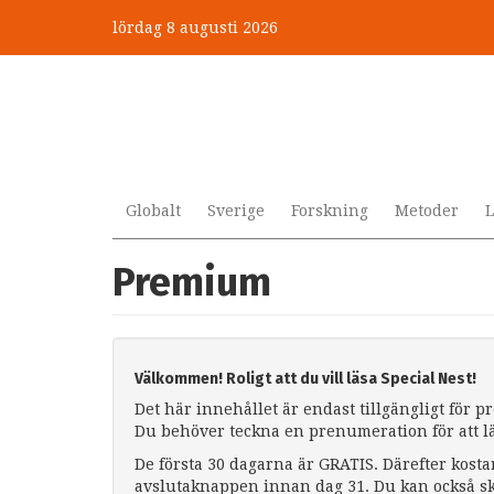
Hoppa
lördag 8 augusti 2026
till
huvudinnehåll
Globalt
Sverige
Forskning
Metoder
L
Premium
Välkommen! Roligt att du vill läsa Special Nest!
Det här innehållet är endast tillgängligt för 
Du behöver teckna en prenumeration för att l
De första 30 dagarna är GRATIS. Därefter kosta
avslutaknappen innan dag 31. Du kan också sk