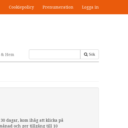
s
Cookiepolicy
Prenumeration
Logga in
v & Hem
Sök
30 dagar, kom ihåg att klicka på
nad och ger tillgång till 10