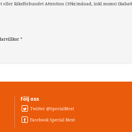
 eller Riksförbundet Attention (39kr/månad, inkl moms) (Rabat
arvillkor
*
Följ oss
Twitter @SpecialNest
Facebook Special Nest