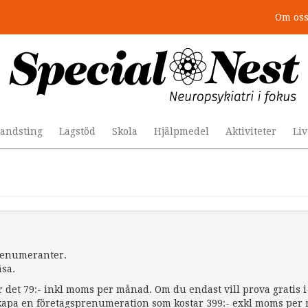
Om os
andsting
Lagstöd
Skola
Hjälpmedel
Aktiviteter
Li
prenumeranter.
äsa.
r det 79:- inkl moms per månad. Om du endast vill prova gratis i 
apa en företagsprenumeration som kostar 399:- exkl moms per må