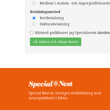
Medlem i Autism- och Aspergerförbundet
Betalningsmetod
Kortbetalning
Fakturabetalning
Härmed godkänner jag Specialnests
Använd
Gå vidare och skapa konto
Special Nest är Sveriges webbtidning med
neuropsykiatri i fokus.