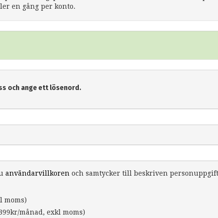
er en gång per konto.
ss och ange ett lösenord.
du
användarvillkoren
och samtycker till beskriven personuppgif
l moms)
399kr/månad, exkl moms)