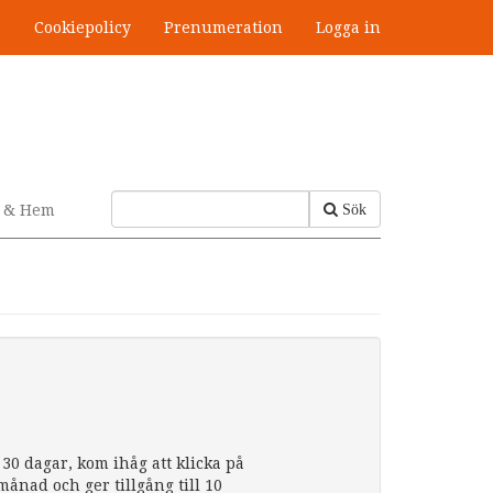
s
Cookiepolicy
Prenumeration
Logga in
v & Hem
Sök
30 dagar, kom ihåg att klicka på
nad och ger tillgång till 10