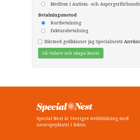
Medlem i Autism- och Aspergerförbundet
Betalningsmetod
Kortbetalning
Fakturabetalning
Härmed godkänner jag Specialnests
Använd
Gå vidare och skapa konto
Special Nest är Sveriges webbtidning med
neuropsykiatri i fokus.