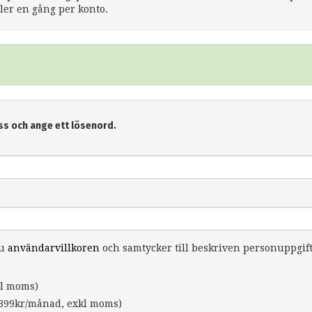
er en gång per konto.
ss och ange ett lösenord.
du
användarvillkoren
och samtycker till beskriven personuppgif
l moms)
399kr/månad, exkl moms)