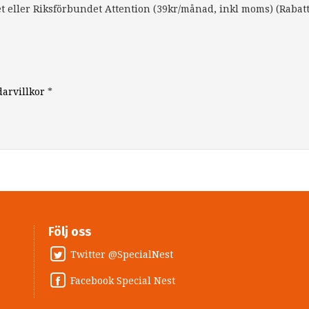
 eller Riksförbundet Attention (39kr/månad, inkl moms) (Rabat
arvillkor
*
Följ oss
Twitter @SpecialNest
Facebook Special Nest