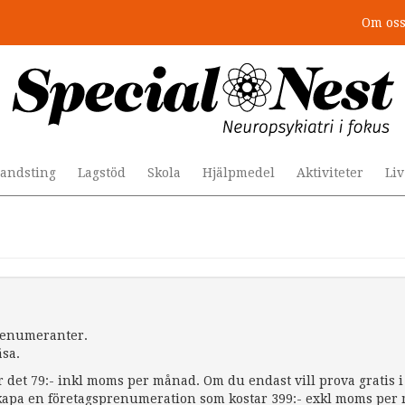
Om os
andsting
Lagstöd
Skola
Hjälpmedel
Aktiviteter
Li
prenumeranter.
äsa.
r det 79:- inkl moms per månad. Om du endast vill prova gratis i 
apa en företagsprenumeration som kostar 399:- exkl moms per må