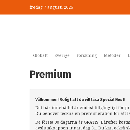
Hoppa
fredag 7 augusti 2026
till
huvudinnehåll
Globalt
Sverige
Forskning
Metoder
L
Premium
Välkommen! Roligt att du vill läsa Special Nest!
Det här innehållet är endast tillgängligt för 
Du behöver teckna en prenumeration för att l
De första 30 dagarna är GRATIS. Därefter kosta
avslutaknappen innan dag 31. Du kan också sk