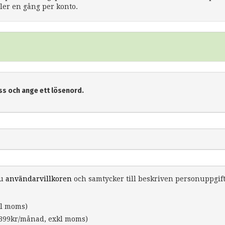
er en gång per konto.
ss och ange ett lösenord.
du
användarvillkoren
och samtycker till beskriven personuppgif
l moms)
399kr/månad, exkl moms)