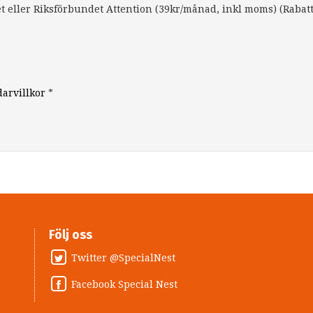
 eller Riksförbundet Attention (39kr/månad, inkl moms) (Rabat
arvillkor
*
Följ oss
Twitter @SpecialNest
Facebook Special Nest