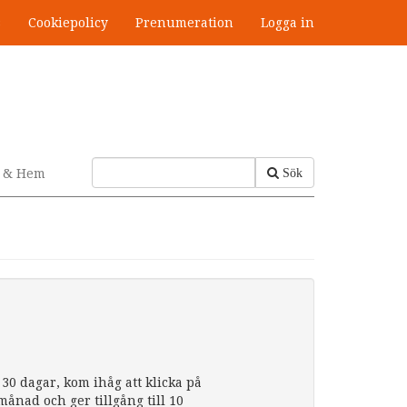
s
Cookiepolicy
Prenumeration
Logga in
v & Hem
Sök
30 dagar, kom ihåg att klicka på
nad och ger tillgång till 10