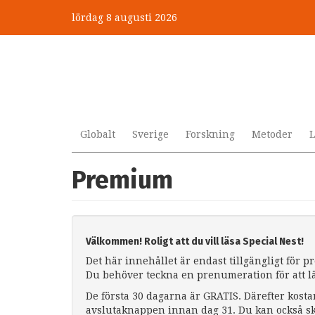
Hoppa
lördag 8 augusti 2026
till
huvudinnehåll
Globalt
Sverige
Forskning
Metoder
L
Premium
Välkommen! Roligt att du vill läsa Special Nest!
Det här innehållet är endast tillgängligt för 
Du behöver teckna en prenumeration för att l
De första 30 dagarna är GRATIS. Därefter kosta
avslutaknappen innan dag 31. Du kan också sk