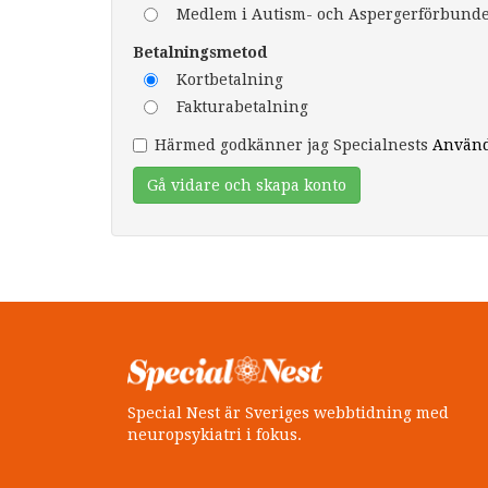
Medlem i Autism- och Aspergerförbundet
Betalningsmetod
Kortbetalning
Fakturabetalning
Härmed godkänner jag Specialnests
Använd
Gå vidare och skapa konto
Special Nest är Sveriges webbtidning med
neuropsykiatri i fokus.