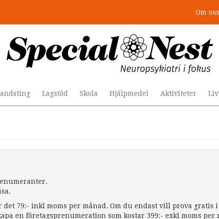
Om os
andsting
Lagstöd
Skola
Hjälpmedel
Aktiviteter
Li
prenumeranter.
äsa.
r det 79:- inkl moms per månad. Om du endast vill prova gratis i 
apa en företagsprenumeration som kostar 399:- exkl moms per må