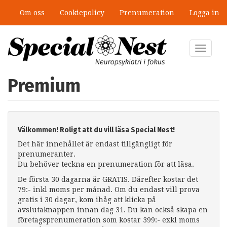
Hoppa
Om oss
Cookiepolicy
Prenumeration
Logga in
till
huvudinnehåll
Toggle
navigat
Premium
Välkommen! Roligt att du vill läsa Special Nest!
Det här innehållet är endast tillgängligt för
prenumeranter.
Du behöver teckna en prenumeration för att läsa.
De första 30 dagarna är GRATIS. Därefter kostar det
79:- inkl moms per månad. Om du endast vill prova
gratis i 30 dagar, kom ihåg att klicka på
avslutaknappen innan dag 31. Du kan också skapa en
företagsprenumeration som kostar 399:- exkl moms