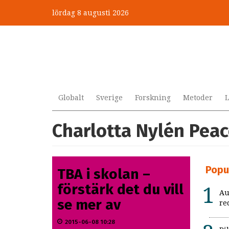
Hoppa
lördag 8 augusti 2026
till
huvudinnehåll
Globalt
Sverige
Forskning
Metoder
L
Charlotta Nylén Pea
Popu
TBA i skolan –
förstärk det du vill
Au
se mer av
re
2015-06-08 10:28