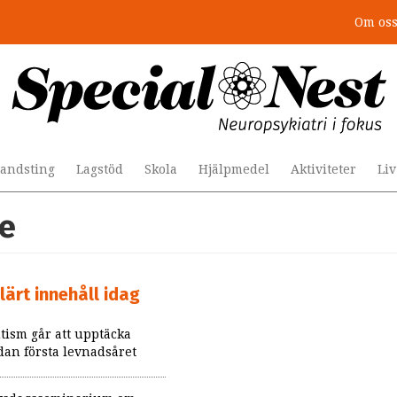
Om os
andsting
Lagstöd
Skola
Hjälpmedel
Aktiviteter
Li
ce
lärt innehåll idag
tism går att upptäcka
dan första levnadsåret