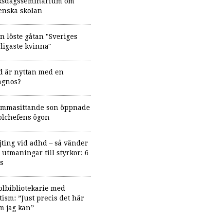
ksdagsseminarium om
enska skolan
n löste gåtan "Sveriges
rligaste kvinna"
d är nyttan med en
agnos?
mmasittande son öppnade
olchefens ögon
jting vid adhd – så vänder
 utmaningar till styrkor: 6
ps
olbibliotekarie med
tism: ”Just precis det här
m jag kan”