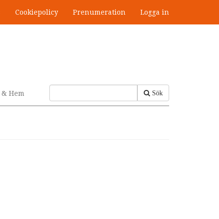
s
Cookiepolicy
Prenumeration
Logga in
v & Hem
Sök