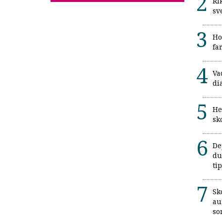
Ri
sv
Ho
fa
Va
di
He
sk
De
du
ti
Sk
au
so