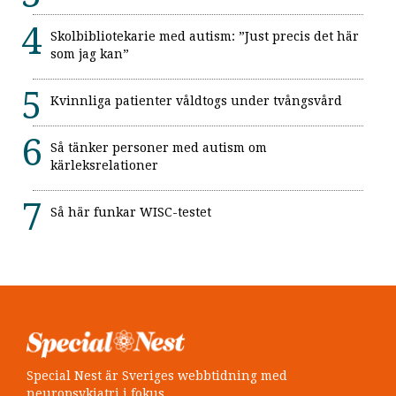
Skolbibliotekarie med autism: ”Just precis det här
som jag kan”
Kvinnliga patienter våldtogs under tvångsvård
Så tänker personer med autism om
kärleksrelationer
Så här funkar WISC-testet
Special Nest är Sveriges webbtidning med
neuropsykiatri i fokus.