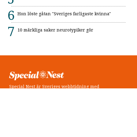
Hon löste gåtan "Sveriges farligaste kvinna"
10 märkliga saker neurotypiker gör
Special Nest är Sveriges webbtidning med
neuropsykiatri i fokus.
Följ oss
Twitter @SpecialNest
Facebook Special Nest