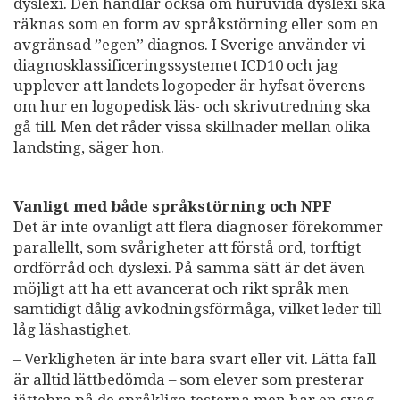
dyslexi. Den handlar också om huruvida dyslexi ska
räknas som en form av språkstörning eller som en
avgränsad ”egen” diagnos. I Sverige använder vi
diagnosklassificeringssystemet ICD10 och jag
upplever att landets logopeder är hyfsat överens
om hur en logopedisk läs- och skrivutredning ska
gå till. Men det råder vissa skillnader mellan olika
landsting, säger hon.
Vanligt med både språkstörning och NPF
Det är inte ovanligt att flera diagnoser förekommer
parallellt, som svårigheter att förstå ord, torftigt
ordförråd och dyslexi. På samma sätt är det även
möjligt att ha ett avancerat och rikt språk men
samtidigt dålig avkodningsförmåga, vilket leder till
låg läshastighet.
– Verkligheten är inte bara svart eller vit. Lätta fall
är alltid lättbedömda – som elever som presterar
jättebra på de språkliga testerna men har en svag