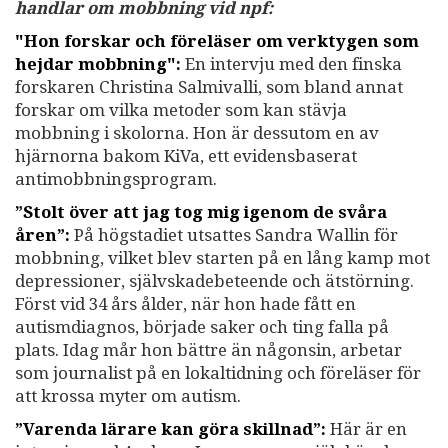
handlar om mobbning vid npf:
"Hon forskar och föreläser om verktygen som
hejdar mobbning":
En intervju med den finska
forskaren Christina Salmivalli, som bland annat
forskar om vilka metoder som kan stävja
mobbning i skolorna. Hon är dessutom en av
hjärnorna bakom KiVa, ett evidensbaserat
antimobbningsprogram.
”Stolt över att jag tog mig igenom de svåra
åren”:
På högstadiet utsattes Sandra Wallin för
mobbning, vilket blev starten på en lång kamp mot
depressioner, självskadebeteende och ätstörning.
Först vid 34 års ålder, när hon hade fått en
autismdiagnos, började saker och ting falla på
plats. Idag mår hon bättre än någonsin, arbetar
som journalist på en lokaltidning och föreläser för
att krossa myter om autism.
”Varenda lärare kan göra skillnad”:
Här är en