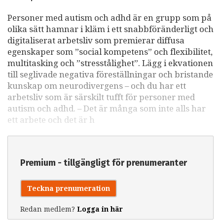
Personer med autism och adhd är en grupp som på
olika sätt hamnar i kläm i ett snabbföränderligt och
digitaliserat arbetsliv som premierar diffusa
egenskaper som ”social kompetens” och flexibilitet,
multitasking och ”stresstålighet”. Lägg i ekvationen
till seglivade negativa föreställningar och bristande
kunskap om neurodivergens – och du har ett
arbetsliv som är särskilt tufft för personer med
autism och adhd. – Det är många som inte alls har
ett arbete och det är h
Premium - tillgängligt för prenumeranter
Teckna prenumeration
Redan medlem?
Logga in här