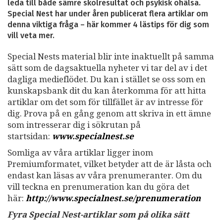
leda till både sämre skolresultat och psykisk ohälsa.
Special Nest har under åren publicerat flera artiklar om
denna viktiga fråga – här kommer 4 lästips för dig som
vill veta mer.
Special Nests material blir inte inaktuellt på samma
sätt som de dagsaktuella nyheter vi tar del av i det
dagliga medieflödet. Du kan i stället se oss som en
kunskapsbank dit du kan återkomma för att hitta
artiklar om det som för tillfället är av intresse för
dig. Prova på en gång genom att skriva in ett ämne
som intresserar dig i sökrutan på
startsidan:
www.specialnest.se
Somliga av våra artiklar ligger inom
Premiumformatet, vilket betyder att de är låsta och
endast kan läsas av våra prenumeranter. Om du
vill teckna en prenumeration kan du göra det
här:
http://www.specialnest.se
/prenumeration
Fyra Special Nest-artiklar som på olika sätt