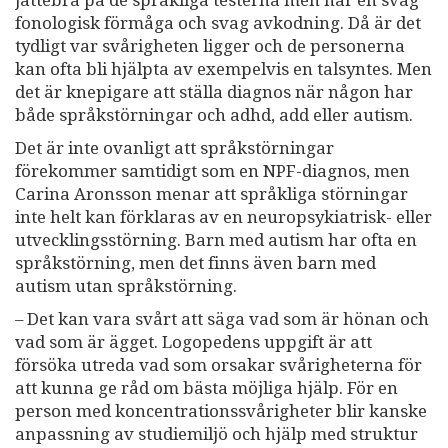
fonologisk förmåga och svag avkodning. Då är det
tydligt var svårigheten ligger och de personerna
kan ofta bli hjälpta av exempelvis en talsyntes. Men
det är knepigare att ställa diagnos när någon har
både språkstörningar och adhd, add eller autism.
Det är inte ovanligt att språkstörningar
förekommer samtidigt som en NPF-diagnos, men
Carina Aronsson menar att språkliga störningar
inte helt kan förklaras av en neuropsykiatrisk- eller
utvecklingsstörning. Barn med autism har ofta en
språkstörning, men det finns även barn med
autism utan språkstörning.
– Det kan vara svårt att säga vad som är hönan och
vad som är ägget. Logopedens uppgift är att
försöka utreda vad som orsakar svårigheterna för
att kunna ge råd om bästa möjliga hjälp. För en
person med koncentrationssvårigheter blir kanske
anpassning av studiemiljö och hjälp med struktur