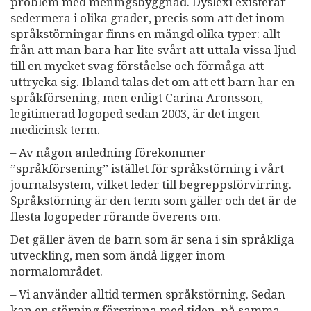
problem med meningsbyggnad. Dyslexi existerar
sedermera i olika grader, precis som att det inom
språkstörningar finns en mängd olika typer: allt
från att man bara har lite svårt att uttala vissa ljud
till en mycket svag förståelse och förmåga att
uttrycka sig. Ibland talas det om att ett barn har en
språkförsening, men enligt Carina Aronsson,
legitimerad logoped sedan 2003, är det ingen
medicinsk term.
– Av någon anledning förekommer
”språkförsening” istället för språkstörning i vårt
journalsystem, vilket leder till begreppsförvirring.
Språkstörning är den term som gäller och det är de
flesta logopeder rörande överens om.
Det gäller även de barn som är sena i sin språkliga
utveckling, men som ändå ligger inom
normalområdet.
– Vi använder alltid termen språkstörning. Sedan
kan en störning försvinna med tiden, på samma