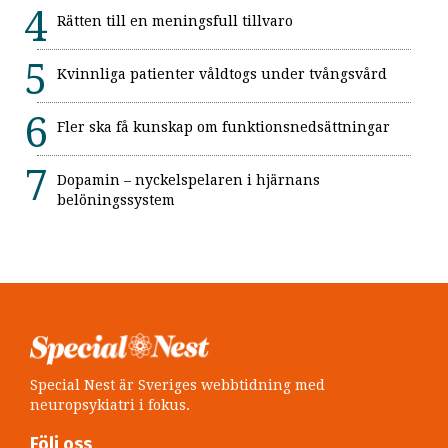
Rätten till en meningsfull tillvaro
Kvinnliga patienter våldtogs under tvångsvård
Fler ska få kunskap om funktionsnedsättningar
Dopamin – nyckelspelaren i hjärnans
belöningssystem
Special Nest är Sveriges webbtidning med
neuropsykiatri i fokus.
Följ oss