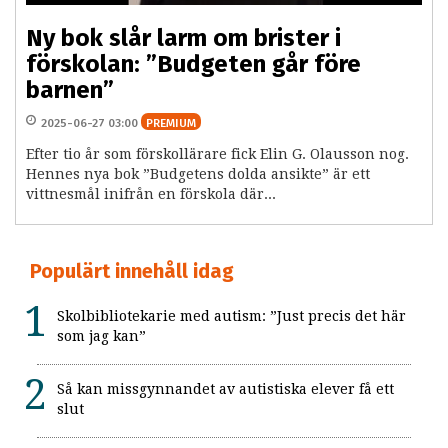
Ny bok slår larm om brister i
förskolan: ”Budgeten går före
barnen”
2025-06-27 03:00
PREMIUM
Efter tio år som förskollärare fick Elin G. Olausson nog.
Hennes nya bok ”Budgetens dolda ansikte” är ett
vittnesmål inifrån en förskola där...
Populärt innehåll idag
Skolbibliotekarie med autism: ”Just precis det här
som jag kan”
Så kan missgynnandet av autistiska elever få ett
slut