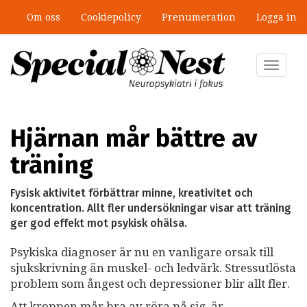
Hoppa
Om oss
Cookiepolicy
Prenumeration
Logga in
till
huvudinnehåll
Toggle
navigat
Hjärnan mår bättre av
träning
Fysisk aktivitet förbättrar minne, kreativitet och
koncentration. Allt fler undersökningar visar att träning
ger god effekt mot psykisk ohälsa.
Psykiska diagnoser är nu en vanligare orsak till
sjukskrivning än muskel- och ledvärk. Stressutlösta
problem som ångest och depressioner blir allt fler.
Att kroppen mår bra av röra på sig, är