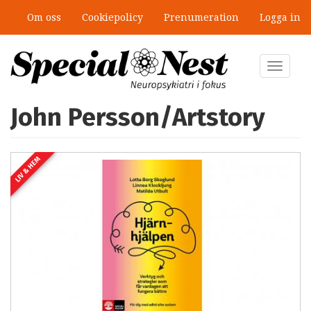
Hoppa
Om oss
Cookiepolicy
Prenumeration
Logga in
till
huvudinnehåll
Toggle
navigat
John Persson/Artstory
LIV & HEM