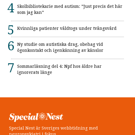
Skolbibliotekarie med autism: ”Just precis det här
som jag kan”
Kvinnliga patienter våldtogs under tvångsvård
Ny studie om autistiska drag, obehag vid
ögonkontakt och igenkänning av känslor
Sommarläsning del 4: Npf hos äldre har
ignorerats länge
Special Nest är Sveriges webbtidning med
neuropsykiatri i fokus.