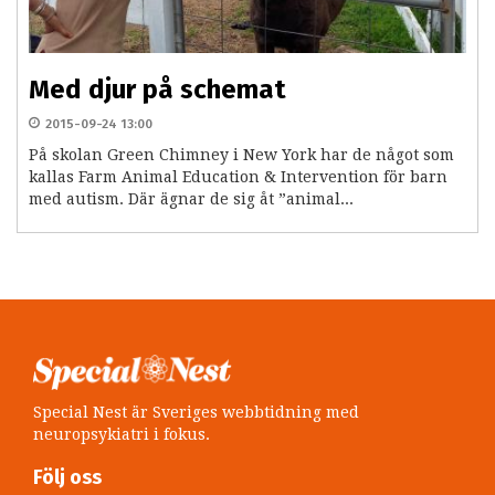
Med djur på schemat
2015-09-24 13:00
På skolan Green Chimney i New York har de något som
kallas Farm Animal Education & Intervention för barn
med autism. Där ägnar de sig åt ”animal...
Special Nest är Sveriges webbtidning med
neuropsykiatri i fokus.
Följ oss