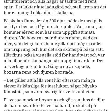
strukturerat och alla hagar är täckta med rent
spån. Det luktar inte ladugård och stall, trots att det
bor en mängd olika djur i stallarna.
På skolan finns fler än 300 djur, både de med päls
och fyra ben och fåglar och reptiler. Varje morgon
kommer elever som har som uppgift att mata
djuren. Vid boxarna står djurets namn, vad det
äter, vad det gillar och inte gillar och några rader
om ursprung och hur det ska skötas på bästa sätt.
Här finns också visuella stöd för handtvätt och var
alla tillbehör ska hänga när uppgiften är klar. Det
är verkligen rent här. Gångarna är sopade,
boxarna rena och djuren borstade.
– Det gäller att hålla rent här eftersom många
elever är känsliga för just lukter, säger Miyako
Kinoshita, som är ansvarig för verksamheten.
Eleverna mockar boxarna och gör rent hos de djur
de har ansvar för. Eleverna har djurskötsel på