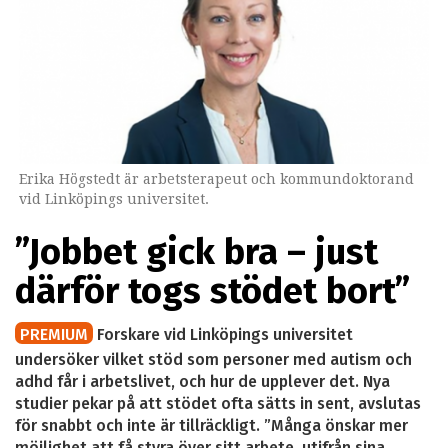
Erika Högstedt är arbetsterapeut och kommundoktorand
vid Linköpings universitet.
”Jobbet gick bra – just
därför togs stödet bort”
PREMIUM
Forskare vid Linköpings universitet
undersöker vilket stöd som personer med autism och
adhd får i arbetslivet, och hur de upplever det. Nya
studier pekar på att stödet ofta sätts in sent, avslutas
för snabbt och inte är tillräckligt. ”Många önskar mer
möjlighet att få styra över sitt arbete, utifrån sina