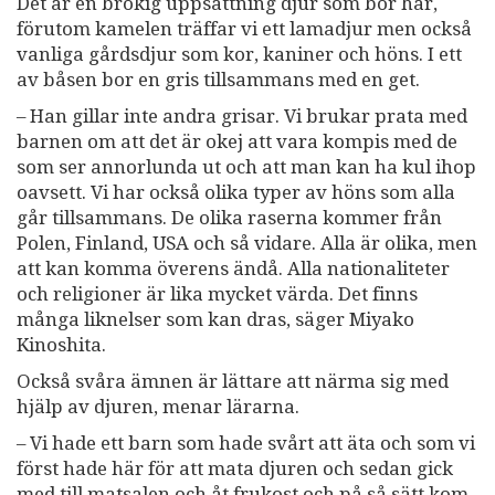
Det är en brokig uppsättning djur som bor här,
förutom kamelen träffar vi ett lamadjur men också
vanliga gårdsdjur som kor, kaniner och höns. I ett
av båsen bor en gris tillsammans med en get.
– Han gillar inte andra grisar. Vi brukar prata med
barnen om att det är okej att vara kompis med de
som ser annorlunda ut och att man kan ha kul ihop
oavsett. Vi har också olika typer av höns som alla
går tillsammans. De olika raserna kommer från
Polen, Finland, USA och så vidare. Alla är olika, men
att kan komma överens ändå. Alla nationaliteter
och religioner är lika mycket värda. Det finns
många liknelser som kan dras, säger Miyako
Kinoshita.
Också svåra ämnen är lättare att närma sig med
hjälp av djuren, menar lärarna.
– Vi hade ett barn som hade svårt att äta och som vi
först hade här för att mata djuren och sedan gick
med till matsalen och åt frukost och på så sätt kom