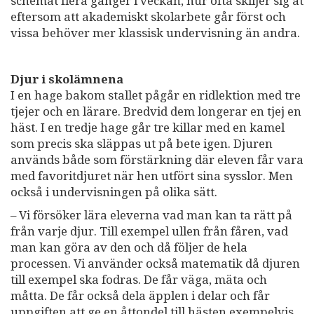
schemat flera gånger i veckan, hur ofta skiljer sig åt
eftersom att akademiskt skolarbete går först och
vissa behöver mer klassisk undervisning än andra.
Djur i skolämnena
I en hage bakom stallet pågår en ridlektion med tre
tjejer och en lärare. Bredvid dem longerar en tjej en
häst. I en tredje hage går tre killar med en kamel
som precis ska släppas ut på bete igen. Djuren
används både som förstärkning där eleven får vara
med favoritdjuret när hen utfört sina sysslor. Men
också i undervisningen på olika sätt.
– Vi försöker lära eleverna vad man kan ta rätt på
från varje djur. Till exempel ullen från fåren, vad
man kan göra av den och då följer de hela
processen. Vi använder också matematik då djuren
till exempel ska fodras. De får väga, mäta och
måtta. De får också dela äpplen i delar och får
uppgiften att ge en åttondel till hästen exempelvis,