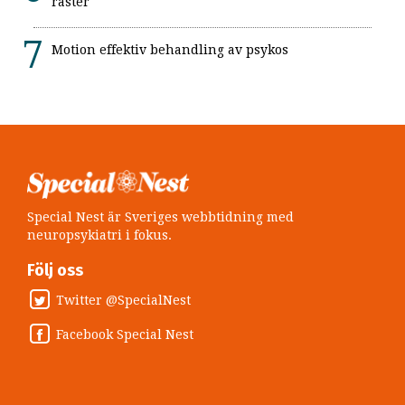
raster
Motion effektiv behandling av psykos
Special Nest är Sveriges webbtidning med
neuropsykiatri i fokus.
Följ oss
Twitter @SpecialNest
Facebook Special Nest