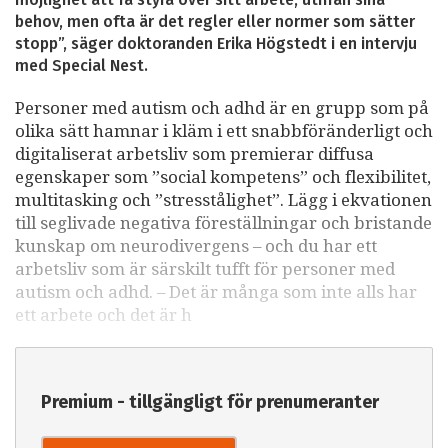
behov, men ofta är det regler eller normer som sätter
stopp”, säger doktoranden Erika Högstedt i en intervju
med Special Nest.
Personer med autism och adhd är en grupp som på
olika sätt hamnar i kläm i ett snabbföränderligt och
digitaliserat arbetsliv som premierar diffusa
egenskaper som ”social kompetens” och flexibilitet,
multitasking och ”stresstålighet”. Lägg i ekvationen
till seglivade negativa föreställningar och bristande
kunskap om neurodivergens – och du har ett
arbetsliv som är särskilt tufft för personer med
autism och adhd. – Det är många som inte alls har
ett arbete och det är h
Premium - tillgängligt för prenumeranter