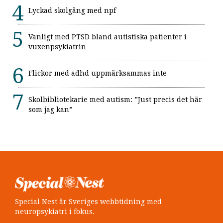
Lyckad skolgång med npf
Vanligt med PTSD bland autistiska patienter i
vuxenpsykiatrin
Flickor med adhd uppmärksammas inte
Skolbibliotekarie med autism: ”Just precis det här
som jag kan”
Special Nest är Sveriges webbtidning med
neuropsykiatri i fokus.