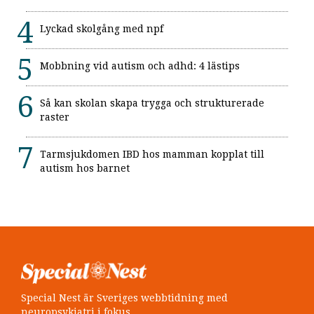
Lyckad skolgång med npf
Mobbning vid autism och adhd: 4 lästips
Så kan skolan skapa trygga och strukturerade
raster
Tarmsjukdomen IBD hos mamman kopplat till
autism hos barnet
Special Nest är Sveriges webbtidning med
neuropsykiatri i fokus.