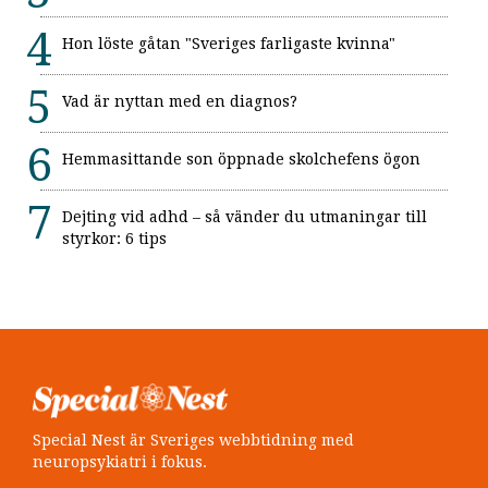
Hon löste gåtan "Sveriges farligaste kvinna"
Vad är nyttan med en diagnos?
Hemmasittande son öppnade skolchefens ögon
Dejting vid adhd – så vänder du utmaningar till
styrkor: 6 tips
Special Nest är Sveriges webbtidning med
neuropsykiatri i fokus.