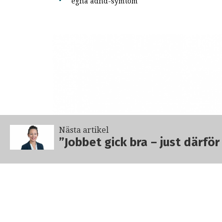
egna adhd-symtom
Nästa artikel
”Jobbet gick bra – just därfö