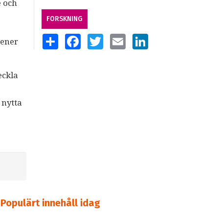
e och
FORSKNING
SHARE
FACEBOOK
TWITTER
EMAIL
LINKEDIN
Gener
eckla
 nytta
Populärt innehåll idag