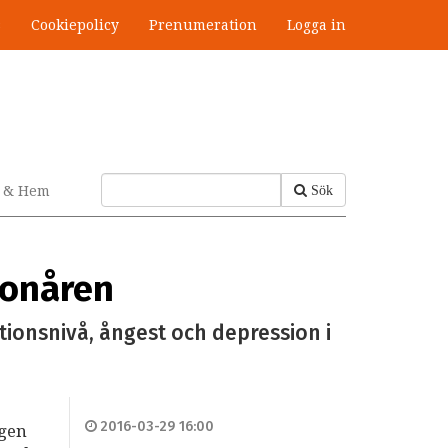
s
Cookiepolicy
Prenumeration
Logga in
v & Hem
Sök
tonåren
ionsnivå, ångest och depression i
2016-03-29 16:00
ngen