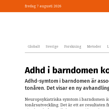
Hoppa
fredag 7 augusti 2026
till
huvudinnehåll
Globalt
Sverige
Forskning
Metoder
L
Adhd i barndomen kop
Adhd-symtom i barndomen är associ
tonåren. Det visar en ny avhandling
Neuropsykiatriska symtom i barndomen är
tonårsutveckling. Det är ett av resultaten