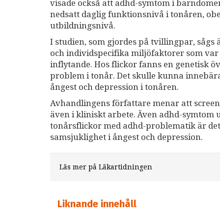
visade också att adhd-symtom i barndomen 
nedsatt daglig funktionsnivå i tonåren, o
utbildningsnivå.
I studien, som gjordes på tvillingpar, såg
och individspecifika miljöfaktorer som var
inflytande. Hos flickor fanns en genetisk
problem i tonår. Det skulle kunna innebära
ångest och depression i tonåren.
Avhandlingens författare menar att screeni
även i kliniskt arbete. Även adhd-symtom 
tonårsflickor med adhd-problematik är d
samsjuklighet i ångest och depression.
Läs mer på Läkartidningen
Liknande innehåll