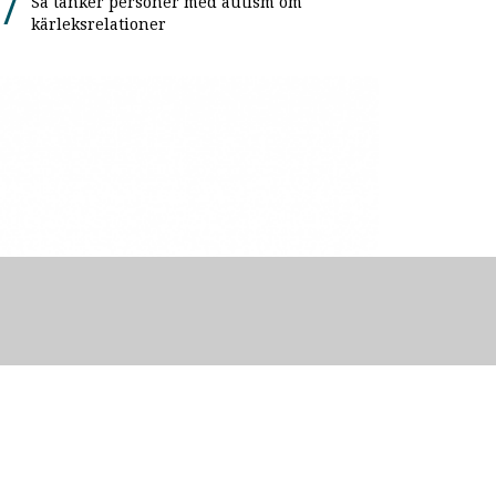
Så tänker personer med autism om
kärleksrelationer