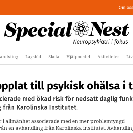
Om os
andsting
Lagstöd
Skola
Hjälpmedel
Aktiviteter
Li
plat till psykisk ohälsa i 
erade med ökad risk för nedsatt daglig funkt
 från Karolinska Institutet.
 i allmänhet associerade med en mer problemtyngd
 från en avhandling från Karolinska institutet. Avhandli