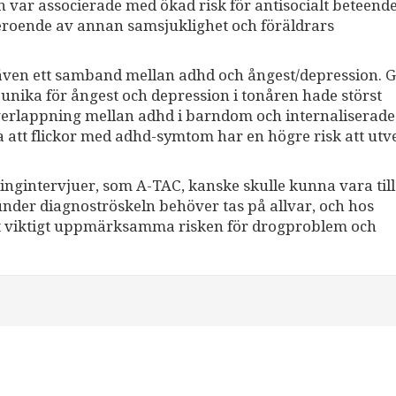
var associerade med ökad risk för antisocialt beteend
beroende av annan samsjuklighet och föräldrars
s även ett samband mellan adhd och ångest/depression. 
 unika för ångest och depression i tonåren hade störst
 överlappning mellan adhd i barndom och internaliserade
 att flickor med adhd-symtom har en högre risk att utv
ngintervjuer, som A-TAC, kanske skulle kunna vara till
under diagnoströskeln behöver tas på allvar, och hos
et viktigt uppmärksamma risken för drogproblem och