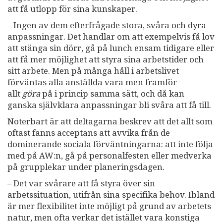
att få utlopp för sina kunskaper.
– Ingen av dem efterfrågade stora, svåra och dyra
anpassningar. Det handlar om att exempelvis få lov
att stänga sin dörr, gå på lunch ensam tidigare eller
att få mer möjlighet att styra sina arbetstider och
sitt arbete. Men på många håll i arbetslivet
förväntas alla anställda vara men framför
allt
göra
på i princip samma sätt, och då kan
ganska självklara anpassningar bli svåra att få till.
Noterbart är att deltagarna beskrev att det allt som
oftast fanns acceptans att avvika från de
dominerande sociala förväntningarna: att inte följa
med på AW:n, gå på personalfesten eller medverka
på grupplekar under planeringsdagen.
– Det var svårare att få styra över sin
arbetssituation, utifrån sina specifika behov. Ibland
är mer flexibilitet inte möjligt på grund av arbetets
natur, men ofta verkar det istället vara konstiga