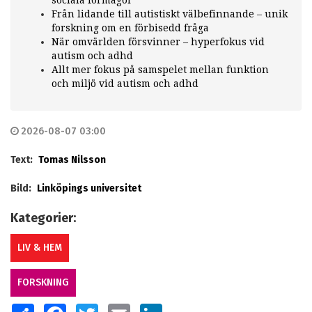
Från lidande till autistiskt välbefinnande – unik
forskning om en förbisedd fråga
När omvärlden försvinner – hyperfokus vid
autism och adhd
Allt mer fokus på samspelet mellan funktion
och miljö vid autism och adhd
2026-08-07 03:00
Text:
Tomas Nilsson
Bild:
Linköpings universitet
Kategorier:
LIV & HEM
FORSKNING
SHARE
FACEBOOK
TWITTER
EMAIL
LINKEDIN