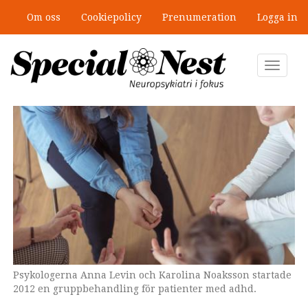
Hoppa
Om oss
Cookiepolicy
Prenumeration
Logga in
till
”Jobbet gick bra – just därför togs
huvudinnehåll
stödet bort”
Toggle
navigat
Psykologerna Anna Levin och Karolina Noaksson startade
2012 en gruppbehandling för patienter med adhd.