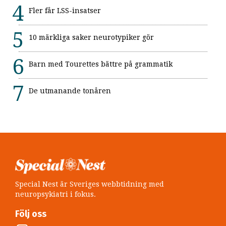
Fler får LSS-insatser
10 märkliga saker neurotypiker gör
Barn med Tourettes bättre på grammatik
De utmanande tonåren
Special Nest är Sveriges webbtidning med
neuropsykiatri i fokus.
Följ oss