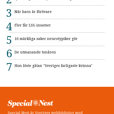
När barn är förövare
Fler får LSS-insatser
10 märkliga saker neurotypiker gör
De utmanande tonåren
Hon löste gåtan "Sveriges farligaste kvinna"
Special Nest är Sveriges webbtidning med