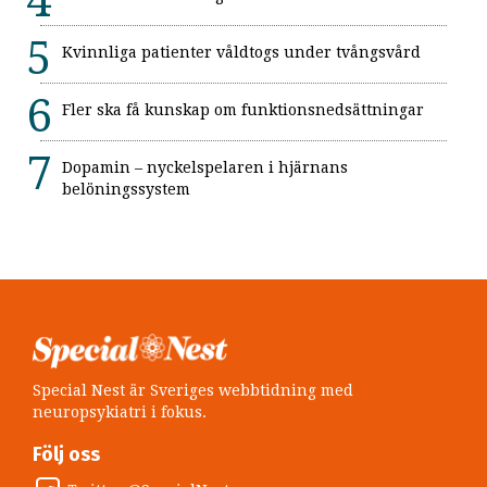
Kvinnliga patienter våldtogs under tvångsvård
Fler ska få kunskap om funktionsnedsättningar
Dopamin – nyckelspelaren i hjärnans
belöningssystem
Special Nest är Sveriges webbtidning med
neuropsykiatri i fokus.
Följ oss