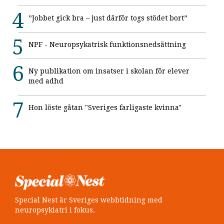
”Jobbet gick bra – just därför togs stödet bort”
NPF - Neuropsykatrisk funktionsnedsättning
Ny publikation om insatser i skolan för elever
med adhd
Hon löste gåtan "Sveriges farligaste kvinna"
Special Nest är Sveriges webbtidning med
neuropsykiatri i fokus.