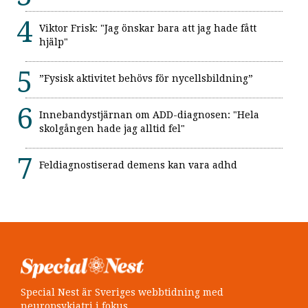
Viktor Frisk: "Jag önskar bara att jag hade fått
hjälp"
”Fysisk aktivitet behövs för nycellsbildning”
Innebandystjärnan om ADD-diagnosen: "Hela
skolgången hade jag alltid fel"
Feldiagnostiserad demens kan vara adhd
Special Nest är Sveriges webbtidning med
neuropsykiatri i fokus.