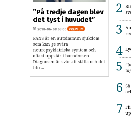
Ri
”På tredje dagen blev
sv
det tyst i huvudet”
Au
2018-06-08 03:00
PREMIUM
re
PANS är en autoimmun sjukdom
som kan ge svåra
Ly
neuropsykiatriska symtom och
oftast uppstår i barndomen.
Diagnosen är svår att ställa och det
”J
blir...
to
Så
oc
Fl
up