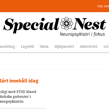
Om os
andsting
Lagstöd
Skola
Hjälpmedel
Aktiviteter
Li
lärt innehåll idag
nligt med PTSD bland
tistiska patienter i
xenpsykiatrin