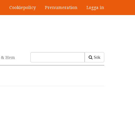
s
Cookiepolicy
Prenumeration
Logga in
v & Hem
Sök