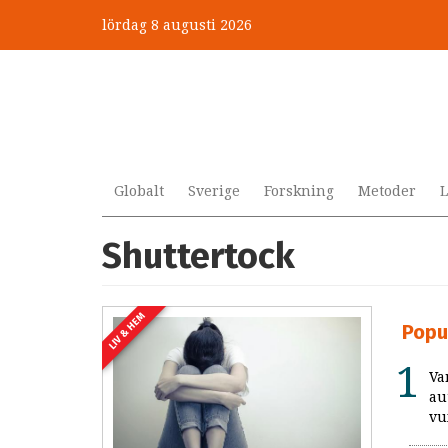
Hoppa
lördag 8 augusti 2026
till
huvudinnehåll
Globalt
Sverige
Forskning
Metoder
L
Shuttertock
LIV & HEM
Popu
Va
au
vu