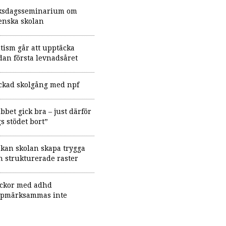
ksdagsseminarium om
enska skolan
tism går att upptäcka
dan första levnadsåret
ckad skolgång med npf
obbet gick bra – just därför
gs stödet bort”
 kan skolan skapa trygga
h strukturerade raster
ickor med adhd
pmärksammas inte