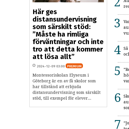
Au
re
Här ges
distansundervisning
Va
som särskilt stöd:
au
”Måste ha rimliga
vu
förväntningar och inte
tro att detta kommer
Så
oc
att lösa allt”
2024-12-09 03:00
PREMIUM
”R
hö
Montessoriskolan Elyseum i
va
Göteborg är en av få skolor som
har tillstånd att erbjuda
distansundervisning som särskilt
Sk
stöd, till exempel för elever...
au
so
”J
to