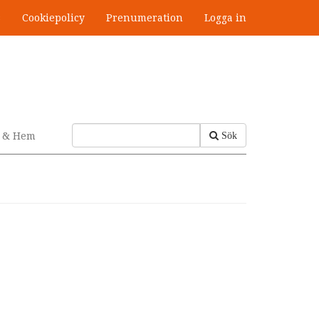
s
Cookiepolicy
Prenumeration
Logga in
v & Hem
Sök