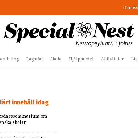
Om os
andsting
Lagstöd
Skola
Hjälpmedel
Aktiviteter
Li
lärt innehåll idag
ksdagsseminarium om
enska skolan