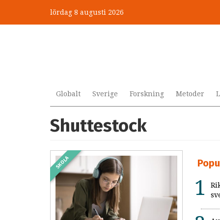
Hoppa
lördag 8 augusti 2026
till
huvudinnehåll
Globalt
Sverige
Forskning
Metoder
L
Shuttestock
SKOLA
Popu
Ri
sv