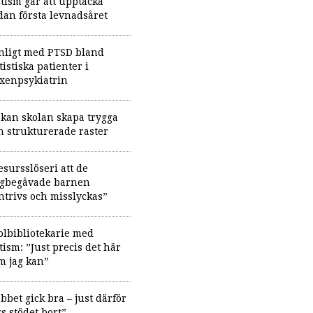
tism går att upptäcka
dan första levnadsåret
nligt med PTSD bland
tistiska patienter i
xenpsykiatrin
 kan skolan skapa trygga
h strukturerade raster
esursslöseri att de
gbegåvade barnen
ntrivs och misslyckas”
olbibliotekarie med
tism: ”Just precis det här
m jag kan”
obbet gick bra – just därför
gs stödet bort”