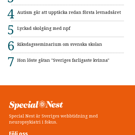
Autism går att upptäcka redan första levnadsåret
Lyckad skolgång med npf
Riksdagsseminarium om svenska skolan
Hon löste gåtan "Sveriges farligaste kvinna"
Special Nest är Sveriges webbtidning med
neuropsykiatri i fokus.
Följ oss