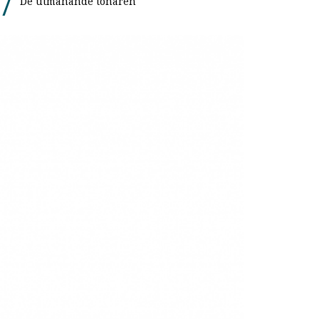
De utmanande tonåren