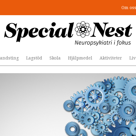
Om os
r togs stödet bort”
andsting
Lagstöd
Skola
Hjälpmedel
Aktiviteter
Li