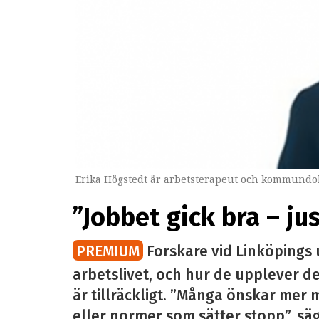
Erika Högstedt är arbetsterapeut och kommundok
”Jobbet gick bra – ju
PREMIUM
Forskare vid Linköpings 
arbetslivet, och hur de upplever det
är tillräckligt. ”Många önskar mer m
eller normer som sätter stopp”, sä