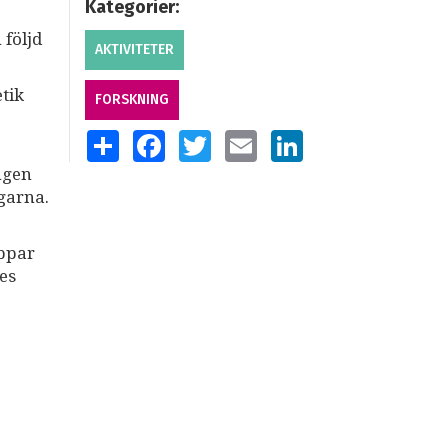
Kategorier:
 följd
AKTIVITETER
tik
FORSKNING
SHARE
FACEBOOK
TWITTER
EMAIL
LINKEDIN
ngen
agarna.
oppar
es