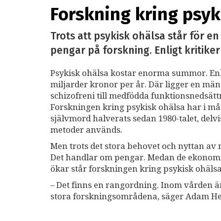
Forskning kring psyk
Trots att psykisk ohälsa står för e
pengar på forskning. Enligt kritiker
Psykisk ohälsa kostar enorma summor. Enl
miljarder kronor per år. Där ligger en mäng
schizofreni till medfödda funktionsnedsä
Forskningen kring psykisk ohälsa har i mån
självmord halverats sedan 1980-talet, delv
metoder används.
Men trots det stora behovet och nyttan av
Det handlar om pengar. Medan de ekonomi
ökar står forskningen kring psykisk ohäl
– Det finns en rangordning. Inom vården ä
stora forskningsområdena, säger Adam Hel