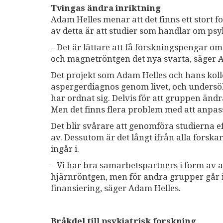
Tvingas ändra inriktning
Adam Helles menar att det finns ett stort f
av detta är att studier som handlar om psy
– Det är lättare att få forskningspengar om
och magnetröntgen det nya svarta, säger 
Det projekt som Adam Helles och hans kol
aspergerdiagnos genom livet, och undersök
har ordnat sig. Delvis för att gruppen ändr
Men det finns flera problem med att anpass
Det blir svårare att genomföra studierna e
av. Dessutom är det långt ifrån alla fors
ingår i.
– Vi har bra samarbetspartners i form av an
hjärnröntgen, men för andra grupper går int
finansiering, säger Adam Helles.
Bråkdel till psykiatrisk forskning