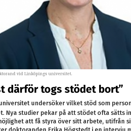
torand vid Linköpings universitet.
st därför togs stödet bort”
universitet undersöker vilket stöd som perso
. Nya studier pekar på att stödet ofta sätts i
öjlighet att få styra över sitt arbete, utifrån 
ger doktoranden Erika Högstedt i en intervju 