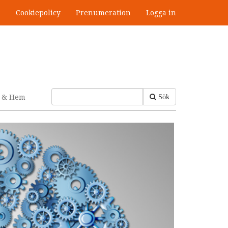
s
Cookiepolicy
Prenumeration
Logga in
v & Hem
Sök