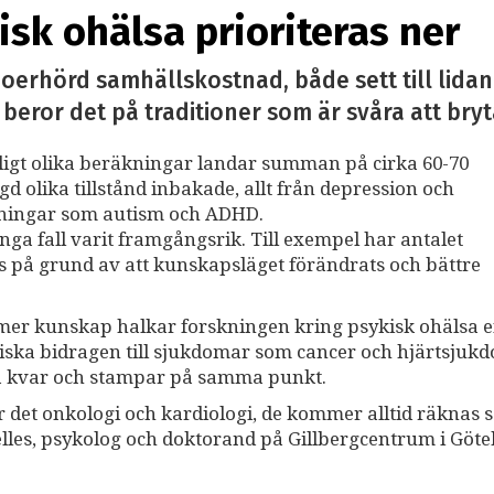
isk ohälsa prioriteras ner
n oerhörd samhällskostnad, både sett till lida
 beror det på traditioner som är svåra att bryt
igt olika beräkningar landar summan på cirka 60-70
d olika tillstånd inbakade, allt från depression och
ttningar som autism och ADHD.
ga fall varit framgångsrik. Till exempel har antalet
is på grund av att kunskapsläget förändrats och bättre
 mer kunskap halkar forskningen kring psykisk ohälsa ef
ska bidragen till sjukdomar som cancer och hjärtsjuk
sa kvar och stampar på samma punkt.
r det onkologi och kardiologi, de kommer alltid räknas 
les, psykolog och doktorand på Gillbergcentrum i Göte