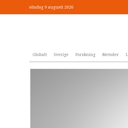
Hoppa
söndag 9 augusti 2026
till
”Jobbet gick bra – just därfö
huvudinnehåll
Globalt
Sverige
Forskning
Metoder
L