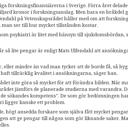
iga forskningsfinansiärerna i Sverige. Förra året delade
jard kronor i forskningsanslag. Men bara en bråkdel gå
fendahl på Vetenskapsrådet håller med om att forsknin
m man ser till hur mycket tillstånden kostar.
g inom psykiatri är litet med hänsyn till sjukdomsbördan, 
får så lite pengar är enligt Mats Ulfendahl att ansöknin
, eller mindre än vad man tycker att de borde få, så by
haft tillräcklig kvalitet i ansökningarna, säger han.
ådet inte göra så mycket för att förändra bilden. När m
rådet jämförs de planerade studierna med varandra. D
och de sökandes kompetens”. De som gör bedömningen ha
ri ligger kanske ett problem.
de, högt ansedda forskare som själva fått mycket pengar
en att ge pengar till någon som gör liknande saker. M
lles.