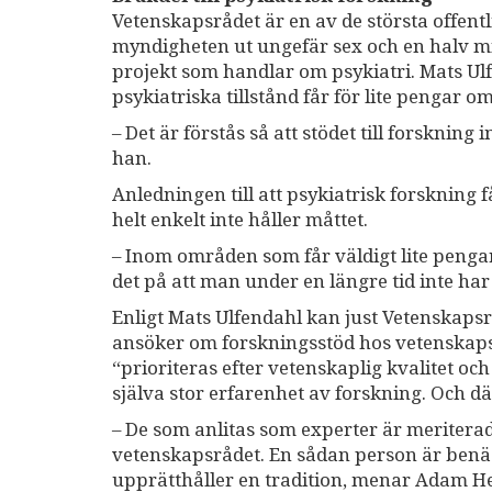
Vetenskapsrådet är en av de största offentl
myndigheten ut ungefär sex och en halv mil
projekt som handlar om psykiatri. Mats Ul
psykiatriska tillstånd får för lite pengar o
– Det är förstås så att stödet till forsknin
han.
Anledningen till att psykiatrisk forskning 
helt enkelt inte håller måttet.
– Inom områden som får väldigt lite pengar
det på att man under en längre tid inte har 
Enligt Mats Ulfendahl kan just Vetenskapsr
ansöker om forskningsstöd hos vetenskaps
“prioriteras efter vetenskaplig kvalitet 
själva stor erfarenhet av forskning. Och dä
– De som anlitas som experter är meritera
vetenskapsrådet. En sådan person är benäg
upprätthåller en tradition, menar Adam He