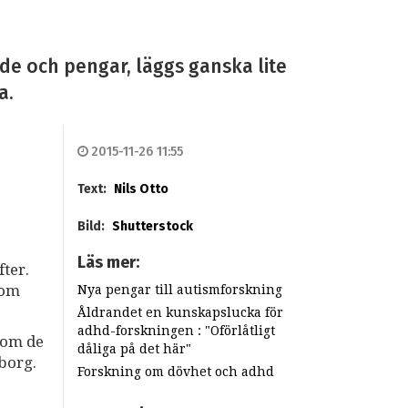
nde och pengar, läggs ganska lite
a.
2015-11-26 11:55
Text:
Nils Otto
Bild:
Shutterstock
Läs mer:
ter.
dom
Nya pengar till autismforskning
Åldrandet en kunskapslucka för
adhd-forskningen : "Oförlåtligt
som de
dåliga på det här"
borg.
Forskning om dövhet och adhd