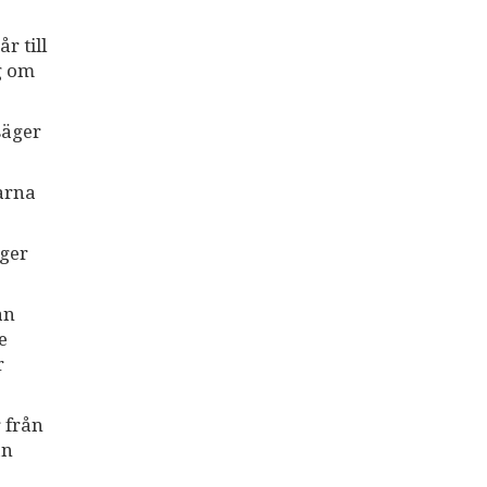
r till
g om
säger
garna
gger
an
e
r
 från
an