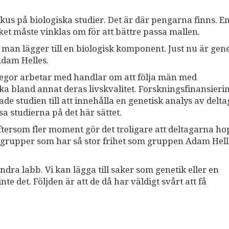
okus på biologiska studier. Det är där pengarna finns. En
ket måste vinklas om för att bättre passa mallen.
 man lägger till en biologisk komponent. Just nu är gene
Adam Helles.
legor arbetar med handlar om att följa män med
a bland annat deras livskvalitet. Forskningsfinansieri
ade studien till att innehålla en genetisk analys av delt
a studierna på det här sättet.
ftersom fler moment gör det troligare att deltagarna h
kargrupper som har så stor frihet som gruppen Adam Hell
dra labb. Vi kan lägga till saker som genetik eller en
e det. Följden är att de då har väldigt svårt att få