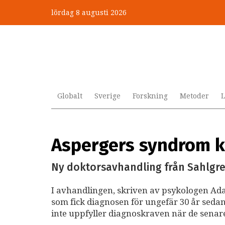
Hoppa
lördag 8 augusti 2026
till
huvudinnehåll
Globalt
Sverige
Forskning
Metoder
L
Aspergers syndrom k
Ny doktorsavhandling från Sahlgre
I avhandlingen, skriven av psykologen Ada
som fick diagnosen för ungefär 30 år sedan.
inte uppfyller diagnoskraven när de senar