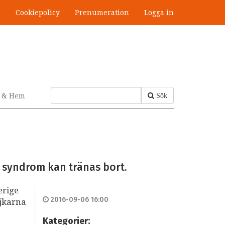
s
Cookiepolicy
Prenumeration
Logga in
v & Hem
Sök
 syndrom kan tränas bort.
erige
2016-09-06 16:00
ojkarna
Kategorier: