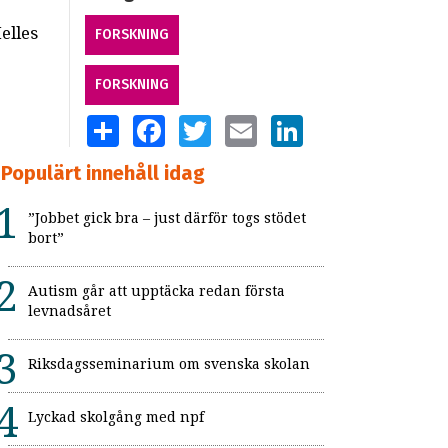
elles
FORSKNING
FORSKNING
SHARE
FACEBOOK
TWITTER
EMAIL
LINKEDIN
Populärt innehåll idag
”Jobbet gick bra – just därför togs stödet
bort”
Autism går att upptäcka redan första
levnadsåret
Riksdagsseminarium om svenska skolan
Lyckad skolgång med npf