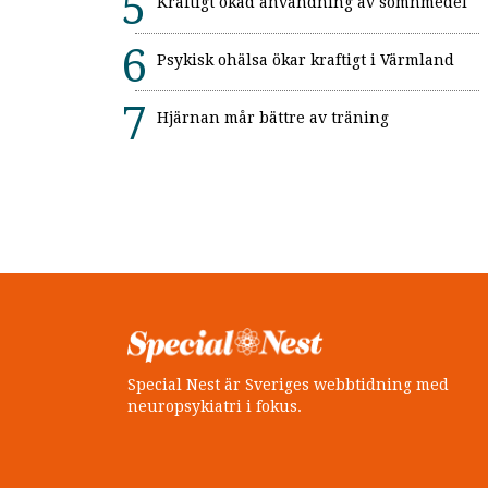
Kraftigt ökad användning av sömnmedel
Psykisk ohälsa ökar kraftigt i Värmland
Hjärnan mår bättre av träning
Special Nest är Sveriges webbtidning med
neuropsykiatri i fokus.