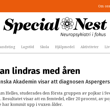
Om os
andsting
Lagstöd
Skola
Hjälpmedel
Aktiviteter
Li
an lindras med åren
nska Akademin visar att diagnosen Aspergers
m Helles, studerades den första gruppen av pojkar i Sv
 Resultatet visar att en femtedel, eller 20 procent, av p
e har kommit upp i vuxen ålder.