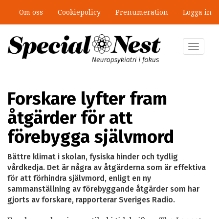
Hoppa
Om oss
Cookiepolicy
Prenumeration
Logga in
till
huvudinnehåll
Toggle
navigat
Forskare lyfter fram
åtgärder för att
förebygga självmord
Bättre klimat i skolan, fysiska hinder och tydlig
vårdkedja. Det är några av åtgärderna som är effektiva
för att förhindra självmord, enligt en ny
sammanställning av förebyggande åtgärder som har
gjorts av forskare, rapporterar Sveriges Radio.