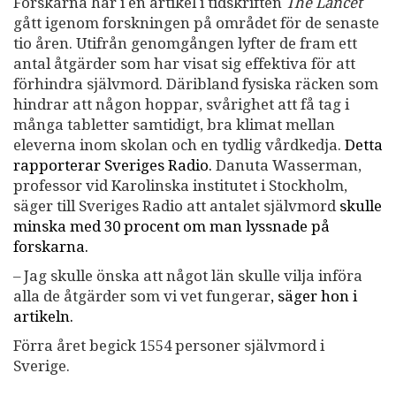
Forskarna har i en artikel i tidskriften
The Lancet
gått igenom forskningen på området för de senaste
tio åren. Utifrån genomgången lyfter de fram ett
antal åtgärder som har visat sig effektiva för att
förhindra självmord. Däribland fysiska räcken som
hindrar att någon hoppar, svårighet att få tag i
många tabletter samtidigt, bra klimat mellan
eleverna inom skolan och en tydlig vårdkedja.
Detta
rapporterar Sveriges Radio.
Danuta Wasserman,
professor vid Karolinska institutet i Stockholm,
säger till Sveriges Radio att antalet självmord
skulle
minska med 30 procent om man lyssnade på
forskarna.
– Jag skulle önska att något län skulle vilja införa
alla de åtgärder som vi vet fungerar
,
säger hon i
artikeln.
Förra året begick 1554 personer självmord i
Sverige.