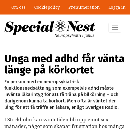
Hoppa
Om oss
Cookiepolicy
Prenumeration
Logga in
till
huvudinnehåll
Toggle
navigat
Unga med adhd får vänta
länge på körkortet
En person med en neuropsykiatrisk
funktionsnedsättning som exempelvis adhd måste
invänta läkarintyg för att få träna på bilkörning – och
därigenom kunna ta körkort. Men ofta är väntetiden
lång för att få träffa en läkare, enligt Sveriges Radio.
I Stockholm kan väntetiden bli upp emot sex
månader, något som skapar frustration hos många