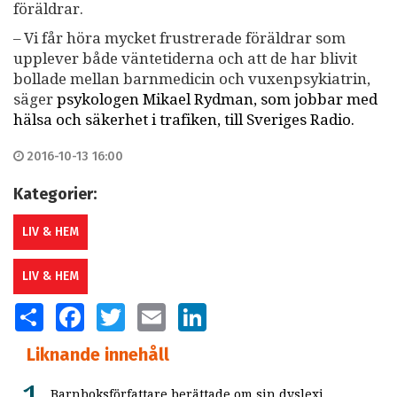
föräldrar.
– Vi får höra mycket frustrerade föräldrar som
upplever både väntetiderna och att de har blivit
bollade mellan barnmedicin och vuxenpsykiatrin,
säger
psykologen Mikael Rydman, som jobbar med
hälsa och säkerhet i trafiken, till Sveriges Radio.
2016-10-13 16:00
Kategorier:
LIV & HEM
LIV & HEM
SHARE
FACEBOOK
TWITTER
EMAIL
LINKEDIN
Liknande innehåll
Barnboksförfattare berättade om sin dyslexi