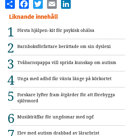
SHARE
FACEBOOK
TWITTER
EMAIL
LINKEDIN
Liknande innehåll
Första hjälpen-kit för psykisk ohälsa
Barnboksförfattare berättade om sin dyslexi
Tvåbarnspappa vill sprida kunskap om autism
Unga med adhd får vänta länge på körkortet
Forskare lyfter fram åtgärder för att förebygga
självmord
Musikträffar för ungdomar med npf
Elev med autism drabbad av lärarbrist