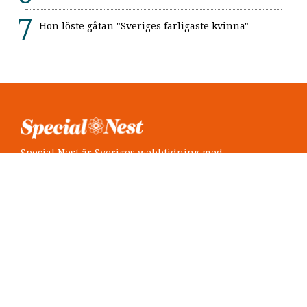
Hon löste gåtan "Sveriges farligaste kvinna"
Special Nest är Sveriges webbtidning med
neuropsykiatri i fokus.
Följ oss
Twitter @SpecialNest
Facebook Special Nest