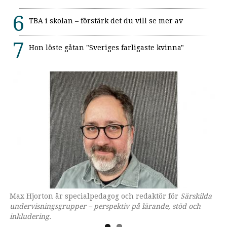
TBA i skolan – förstärk det du vill se mer av
Hon löste gåtan "Sveriges farligaste kvinna"
Max Hjorton är specialpedagog och redaktör för
Omslaget till boken som ges ut av Lärarförlaget.
Särskilda
undervisningsgrupper – perspektiv på lärande, stöd och
inkludering.