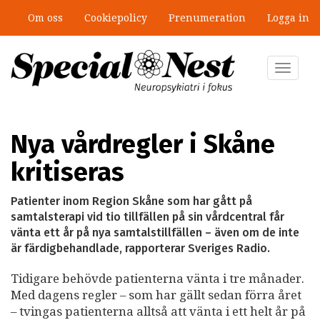
Hoppa
Om oss
Cookiepolicy
Prenumeration
Logga in
till
Ny antologi om fördelar och
huvudinnehåll
fallgropar med särskilda
undervisningsgrupper
Toggle
navigat
Nya vårdregler i Skåne
kritiseras
Patienter inom Region Skåne som har gått på
samtalsterapi vid tio tillfällen på sin vårdcentral får
vänta ett år på nya samtalstillfällen – även om de inte
är färdigbehandlade, rapporterar Sveriges Radio.
Tidigare behövde patienterna vänta i tre månader.
Med dagens regler – som har gällt sedan förra året
– tvingas patienterna alltså att vänta i ett helt år på