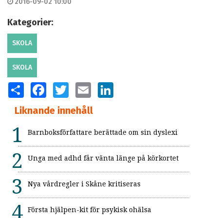
2016-09-02 10:00
Kategorier:
SKOLA
SKOLA
SHARE
FACEBOOK
TWITTER
EMAIL
LINKEDIN
Liknande innehåll
Barnboksförfattare berättade om sin dyslexi
Unga med adhd får vänta länge på körkortet
Nya vårdregler i Skåne kritiseras
Första hjälpen-kit för psykisk ohälsa