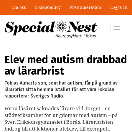
Hoppa
Om oss
Cookiepolicy
Prenumeration
Logga in
till
”Jobbet gick bra – just därför togs
huvudinnehåll
stödet bort”
Toggle
navigat
Elev med autism drabbad
av lärarbrist
Tobias Almarts son, som har autism, får på grund av
lärarbrist sitta hemma istället för att vara i skolan,
rapporterar Sveriges Radio.
Förra läsåret saknades lärare vid Torget – en
stödverksamhet för ungdomar med autism – på
Sven Eriksonsgymnasiet i Borås. Lärarbristen
bidrog till att lektioner uteblev, till exempel i