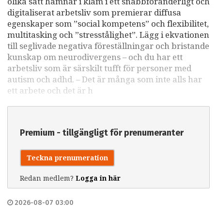
olika sätt hamnar i kläm i ett snabbföränderligt och
digitaliserat arbetsliv som premierar diffusa
egenskaper som ”social kompetens” och flexibilitet,
multitasking och ”stresstålighet”. Lägg i ekvationen
till seglivade negativa föreställningar och bristande
kunskap om neurodivergens – och du har ett
arbetsliv som är särskilt tufft för personer med
autism och adhd. – Det är många som inte alls har
ett arbete och det är h
Premium - tillgängligt för prenumeranter
Teckna prenumeration
Redan medlem?
Logga in här
2026-08-07 03:00