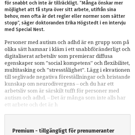
för snabbt och inte är tillräckligt. ”Många önskar mer
möjlighet att få styra över sitt arbete, utifrån sina
behov, men ofta är det regler eller normer som sätter
stopp”, säger doktoranden Erika Högstedt i en intervju
med Special Nest.
Personer med autism och adhd är en grupp som på
olika sätt hamnar i kläm i ett snabbföränderligt och
digitaliserat arbetsliv som premierar diffusa
egenskaper som ”social kompetens” och flexibilitet,
multitasking och ”stresstålighet”. Lägg i ekvationen
till seglivade negativa föreställningar och bristande
kunskap om neurodivergens – och du har ett
arbetsliv som är särskilt tufft för personer med
autism och adhd. – Det är många som inte alls har
ett arbete och det är h
Premium - tillgängligt för prenumeranter