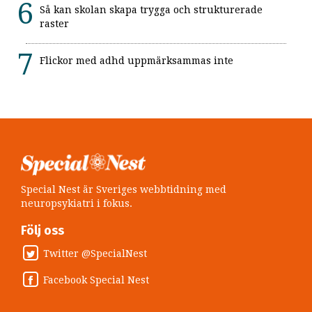
Så kan skolan skapa trygga och strukturerade
raster
Flickor med adhd uppmärksammas inte
Special Nest är Sveriges webbtidning med
neuropsykiatri i fokus.
Följ oss
Twitter @SpecialNest
Facebook Special Nest