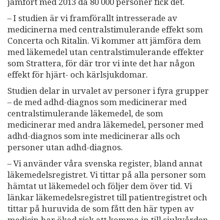
jämfört med 2013 då 80 000 personer fick det.
– I studien är vi framförallt intresserade av
medicinerna med centralstimulerande effekt som
Concerta och Ritalin. Vi kommer att jämföra dem
med läkemedel utan centralstimulerande effekter
som Strattera, för där tror vi inte det har någon
effekt för hjärt- och kärlsjukdomar.
Studien delar in urvalet av personer i fyra grupper
– de med adhd-diagnos som medicinerar med
centralstimulerande läkemedel, de som
medicinerar med andra läkemedel, personer med
adhd-diagnos som inte medicinerar alls och
personer utan adhd-diagnos.
– Vi använder våra svenska register, bland annat
läkemedelsregistret. Vi tittar på alla personer som
hämtat ut läkemedel och följer dem över tid. Vi
länkar läkemedelsregistret till patientregistret och
tittar på huruvida de som fått den här typen av
medicin har ökad risk att komma in till sjukvården