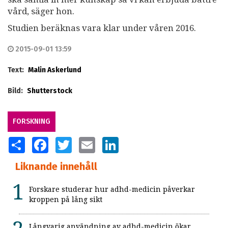
vård, säger hon.
Studien beräknas vara klar under våren 2016.
2015-09-01 13:59
Text:
Malin Askerlund
Bild:
Shutterstock
FORSKNING
SHARE
FACEBOOK
TWITTER
EMAIL
LINKEDIN
Liknande innehåll
Forskare studerar hur adhd-medicin påverkar
kroppen på lång sikt
Långvarig användning av adhd-medicin ökar